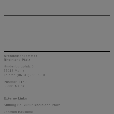
Architektenkammer
Rheinland-Pfalz
Hindenburgplatz 6
55118 Mainz
Telefon (06131) / 99 60-0
Postfach 1150
55001 Mainz
Externe Links
Stiftung Baukultur Rheinland-Pfalz
Zentrum Baukultur