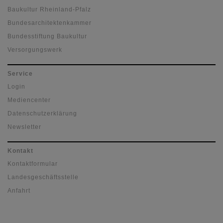
Baukultur Rheinland-Pfalz
Bundesarchitektenkammer
Bundesstiftung Baukultur
Versorgungswerk
Service
Login
Mediencenter
Datenschutzerklärung
Newsletter
Kontakt
Kontaktformular
Landesgeschäftsstelle
Anfahrt