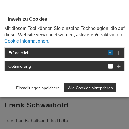
Bauen mit
Plan
:
die
architekten
.org
Hinweis zu Cookies
Mit diesem Tool können Sie einzelne Technologien, die auf
dieser Website verwendet werden, aktivieren/deaktivieren.
Cookie Informationen.
Erforderlich
STARTSEITE
BÜROPROFILE
Optimierung
Zurück zur Übersicht
Einstellungen speichern
Alle Cookies akzeptieren
vorheriges Profil
nächstes Profil
Frank Schwaibold
freier Landschaftsarchitekt bdla