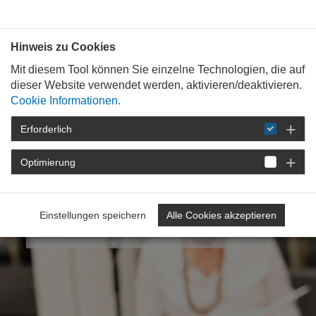
Bauen mit
Plan
:
die
architekten
.org
Hinweis zu Cookies
Mit diesem Tool können Sie einzelne Technologien, die auf
dieser Website verwendet werden, aktivieren/deaktivieren.
Cookie Informationen.
Erforderlich
Optimierung
Podcastreihe
Kreislaufwirtschaft
neue Reihe gestartet
Einstellungen speichern
Alle Cookies akzeptieren