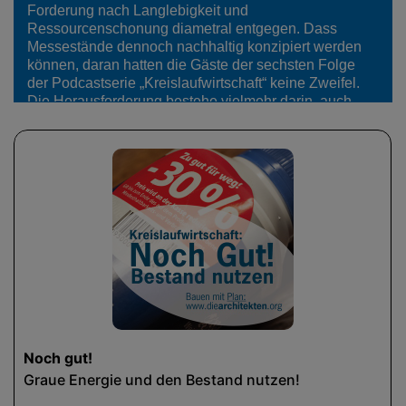
Forderung nach Langlebigkeit und
Ressourcenschonung diametral entgegen. Dass
Messestände dennoch nachhaltig konzipiert werden
können, daran hatten die Gäste der sechsten Folge
der Podcastserie „Kreislaufwirtschaft“ keine Zweifel.
Die Herausforderung bestehe vielmehr darin, auch
den Kunden von den kostspieligeren Ideen zu
überzeugen. Wege aus diesem Dilemma diskutierte
Moderatorin Annette Müller dieses Mal mit Stephan
Haida, Alexander Strub und…