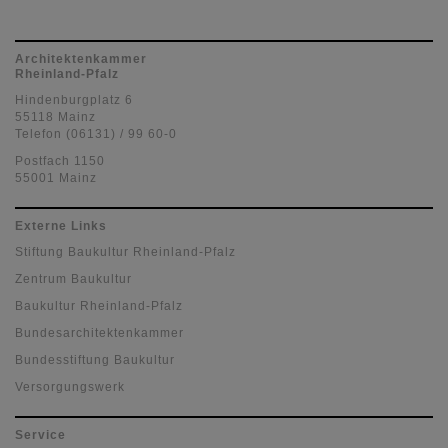
Architektenkammer
Rheinland-Pfalz
Hindenburgplatz 6
55118 Mainz
Telefon (06131) / 99 60-0
Postfach 1150
55001 Mainz
Externe Links
Stiftung Baukultur Rheinland-Pfalz
Zentrum Baukultur
Baukultur Rheinland-Pfalz
Bundesarchitektenkammer
Bundesstiftung Baukultur
Versorgungswerk
Service