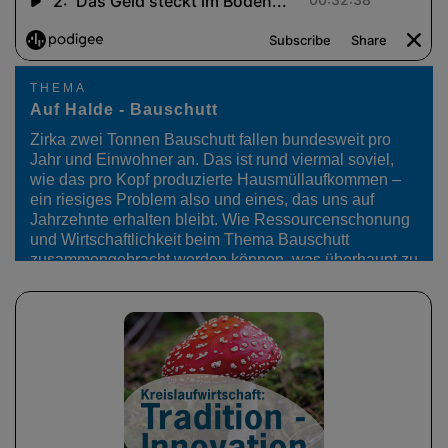
THEMA
Auf Halde - Bauschutt
Zirka zwei Tonnen Bauschutt fallen bundesweit pro
Jahr und Einwohner an. Das ist rund viermal soviel,
wie das pro Kopf produzierte Hausmüllaufkommen –
ein riesiges Problem also und eines, das uns auf
Jahrzehnte erhalten bleibt. Wie Ressourcenschonung
und Wirtschaftlichkeit beim Thema Bauschutt
zusammengebracht werden können, was überhaupt zu
recyceln ist und was ausgeschleust werden muss oder
wo die wiedergewonnen Materialien am sinnvollsten
eingesetzt werden können, dazu diskutierten Dr.…