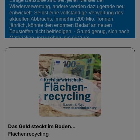
Einige Baustoffe sind seit jeher Meister der
Wiederverwertung, andere werden dazu gerade neu
entwickelt. Selbst eine vollständige Verwertung des
aktuellen Abbruchs, immerhin 200 Mio. Tonnen
jährlich, könnte den enormen Bedarf an neuen
Baustoffen nicht befriedigen. - Grund genug, sich nach
Materialien umzusehen, die gut zum
Kreislaufgedanken passen und die bestehende
Rohstoffknappkeit nicht weiter verschärfen. Was
könnte das sein? Lehm zum Beispiel oder Plize...