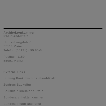
Architektenkammer
Rheinland-Pfalz
Hindenburgplatz 6
55118 Mainz
Telefon (06131) / 99 60-0
Postfach 1150
55001 Mainz
Externe Links
Stiftung Baukultur Rheinland-Pfalz
Zentrum Baukultur
Baukultur Rheinland-Pfalz
Bundesarchitektenkammer
Bundesstiftung Baukultur