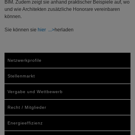
BIM. Zudem zeigt sie anhand praktischer Beispiele auf, wo
und wie Architekten zusätzliche Honorare vereinbaren
können.
Sie können sie
hier
herladen
Netzwerkprofile
Stellenmarkt
Vergabe und Wettbewerb
Recht / Mitglieder
Energieeffizienz