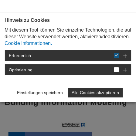
Bauen mit
Plan
:
die
architekten
.org
Hinweis zu Cookies
Mit diesem Tool können Sie einzelne Technologien, die auf
dieser Website verwendet werden, aktivieren/deaktivieren.
Cookie Informationen.
Erforderlich
STARTSEITE
FÜR
MITGLIEDER
BERUFSPRAXIS
BIM
LEITFÄDEN
Optimierung
BROSCHÜRE „BIM AKNW“
Juristischer Leitfaden „BIM -
Einstellungen speichern
Alle Cookies akzeptieren
Building Information Modeling“