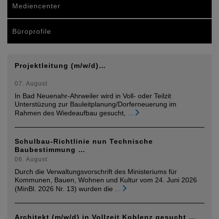
Mediencenter
Büroprofile
Projektleitung (m/w/d)…
07. August
In Bad Neuenahr-Ahrweiler wird in Voll- oder Teilzit
Unterstüzung zur Bauleitplanung/Dorferneuerung im
Rahmen des Wiedeaufbau gesucht,
...
Schulbau-Richtlinie nun Technische
Baubestimmung …
06. August
Durch die Verwaltungsvorschrift des Ministeriums für
Kommunen, Bauen, Wohnen und Kultur vom 24. Juni 2026
(MinBl. 2026 Nr. 13) wurden die
...
Architekt (m/w/d) in Vollzeit Koblenz gesucht …