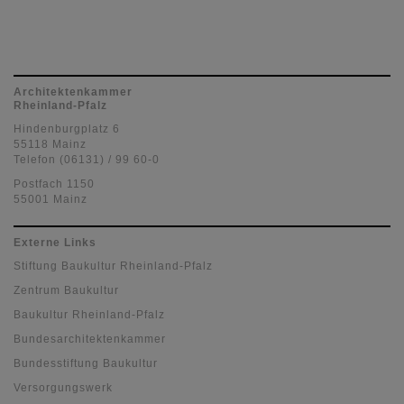
Architektenkammer
Rheinland-Pfalz
Hindenburgplatz 6
55118 Mainz
Telefon (06131) / 99 60-0
Postfach 1150
55001 Mainz
Externe Links
Stiftung Baukultur Rheinland-Pfalz
Zentrum Baukultur
Baukultur Rheinland-Pfalz
Bundesarchitektenkammer
Bundesstiftung Baukultur
Versorgungswerk