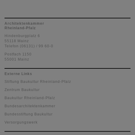
Architektenkammer
Rheinland-Pfalz
Hindenburgplatz 6
55118 Mainz
Telefon (06131) / 99 60-0
Postfach 1150
55001 Mainz
Externe Links
Stiftung Baukultur Rheinland-Pfalz
Zentrum Baukultur
Baukultur Rheinland-Pfalz
Bundesarchitektenkammer
Bundesstiftung Baukultur
Versorgungswerk