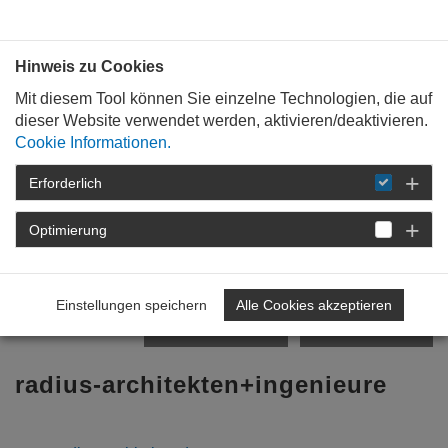
Bauen mit
Plan
:
die
architekten
.org
Hinweis zu Cookies
Mit diesem Tool können Sie einzelne Technologien, die auf
dieser Website verwendet werden, aktivieren/deaktivieren.
Cookie Informationen.
Erforderlich
STARTSEITE
FÜR
BAUHERREN
BÜROPROFILE
Optimierung
Zurück zur Übersicht
Einstellungen speichern
Alle Cookies akzeptieren
vorheriges Profil
nächstes Profil
radius-architekten+ingenieure