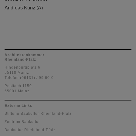
Andreas Kunz (A)
Architektenkammer
Rheinland-Pfalz
Hindenburgplatz 6
55118 Mainz
Telefon (06131) / 99 60-0
Postfach 1150
55001 Mainz
Externe Links
Stiftung Baukultur Rheinland-Pfalz
Zentrum Baukultur
Baukultur Rheinland-Pfalz