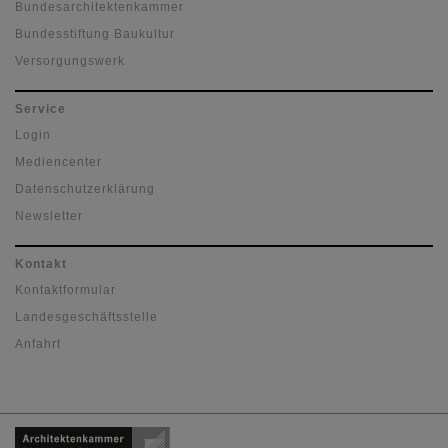
Bundesarchitektenkammer
Bundesstiftung Baukultur
Versorgungswerk
Service
Login
Mediencenter
Datenschutzerklärung
Newsletter
Kontakt
Kontaktformular
Landesgeschäftsstelle
Anfahrt