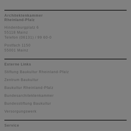
Architektenkammer
Rheinland-Pfalz
Hindenburgplatz 6
55118 Mainz
Telefon (06131) / 99 60-0
Postfach 1150
55001 Mainz
Externe Links
Stiftung Baukultur Rheinland-Pfalz
Zentrum Baukultur
Baukultur Rheinland-Pfalz
Bundesarchitektenkammer
Bundesstiftung Baukultur
Versorgungswerk
Service