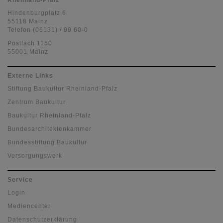
Rheinland-Pfalz
Hindenburgplatz 6
55118 Mainz
Telefon (06131) / 99 60-0
Postfach 1150
55001 Mainz
Externe Links
Stiftung Baukultur Rheinland-Pfalz
Zentrum Baukultur
Baukultur Rheinland-Pfalz
Bundesarchitektenkammer
Bundesstiftung Baukultur
Versorgungswerk
Service
Login
Mediencenter
Datenschutzerklärung