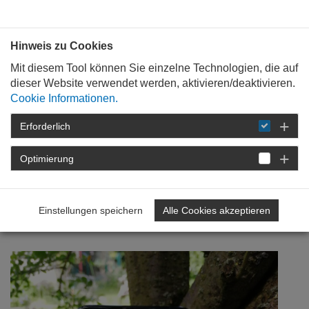
Bauen mit
Plan
:
die
architekten
.org
Hinweis zu Cookies
Mit diesem Tool können Sie einzelne Technologien, die auf
dieser Website verwendet werden, aktivieren/deaktivieren.
Cookie Informationen.
Erforderlich
STARTSEITE
NEWSROOM
DETAIL
Optimierung
23. Juni 2020
„Wir sind Heimat!“ im
Einstellungen speichern
Alle Cookies akzeptieren
Newsfeed