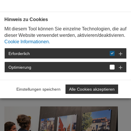
Bauen mit
Plan
:
die
architekten
.org
Hinweis zu Cookies
Mit diesem Tool können Sie einzelne Technologien, die auf
dieser Website verwendet werden, aktivieren/deaktivieren.
Cookie Informationen.
Erforderlich
STARTSEITE
NEWSROOM
DETAIL
Optimierung
03. Juli 2024
Volles Haus im Schaufenster
Einstellungen speichern
Alle Cookies akzeptieren
Baukultur