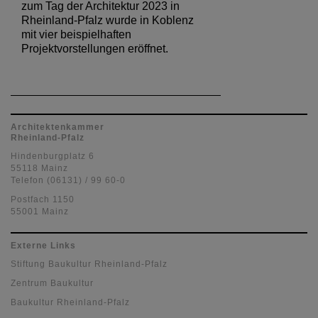
zum Tag der Architektur 2023 in
Rheinland-Pfalz wurde in Koblenz
mit vier beispielhaften
Projektvorstellungen eröffnet.
Architektenkammer
Rheinland-Pfalz
Hindenburgplatz 6
55118 Mainz
Telefon (06131) / 99 60-0
Postfach 1150
55001 Mainz
Externe Links
Stiftung Baukultur Rheinland-Pfalz
Zentrum Baukultur
Baukultur Rheinland-Pfalz