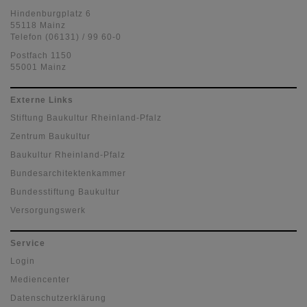
Hindenburgplatz 6
55118 Mainz
Telefon (06131) / 99 60-0
Postfach 1150
55001 Mainz
Externe Links
Stiftung Baukultur Rheinland-Pfalz
Zentrum Baukultur
Baukultur Rheinland-Pfalz
Bundesarchitektenkammer
Bundesstiftung Baukultur
Versorgungswerk
Service
Login
Mediencenter
Datenschutzerklärung