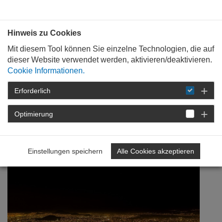
Bauen mit
Plan
:
die
architekten
.org
Hinweis zu Cookies
Mit diesem Tool können Sie einzelne Technologien, die auf
dieser Website verwendet werden, aktivieren/deaktivieren.
Cookie Informationen.
Erforderlich
STARTSEITE
NEWSROOM
DETAIL
Optimierung
14. Januar 2022
Video Stadt | Land | Slam
Einstellungen speichern
Alle Cookies akzeptieren