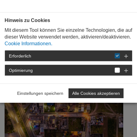
Bauen mit
Plan
:
die
architekten
.org
Hinweis zu Cookies
Mit diesem Tool können Sie einzelne Technologien, die auf
dieser Website verwendet werden, aktivieren/deaktivieren.
Cookie Informationen.
Erforderlich
STARTSEITE
NEWSROOM
DETAIL
Optimierung
12. November 2020
Podcast Stadt | Land | Slam
Einstellungen speichern
Alle Cookies akzeptieren