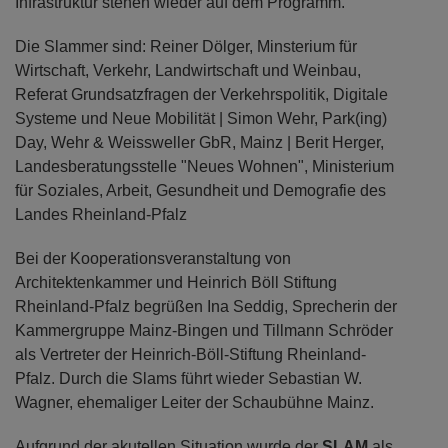
Infrastruktur stehen wieder auf dem Programm.
Die Slammer sind: Reiner Dölger, Minsterium für
Wirtschaft, Verkehr, Landwirtschaft und Weinbau,
Referat Grundsatzfragen der Verkehrspolitik, Digitale
Systeme und Neue Mobilität | Simon Wehr, Park(ing)
Day, Wehr & Weissweller GbR, Mainz | Berit Herger,
Landesberatungsstelle "Neues Wohnen", Ministerium
für Soziales, Arbeit, Gesundheit und Demografie des
Landes Rheinland-Pfalz
Bei der Kooperationsveranstaltung von
Architektenkammer und Heinrich Böll Stiftung
Rheinland-Pfalz begrüßen Ina Seddig, Sprecherin der
Kammergruppe Mainz-Bingen und Tillmann Schröder
als Vertreter der Heinrich-Böll-Stiftung Rheinland-
Pfalz. Durch die Slams führt wieder Sebastian W.
Wagner, ehemaliger Leiter der Schaubühne Mainz.
Aufgrund der akutellen Situation wurde der
SLAM
als