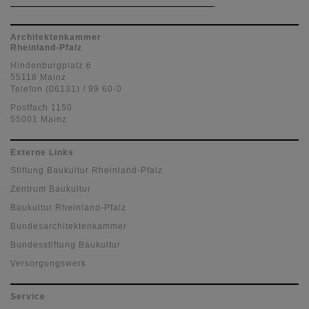
Architektenkammer
Rheinland-Pfalz
Hindenburgplatz 6
55118 Mainz
Telefon (06131) / 99 60-0
Postfach 1150
55001 Mainz
Externe Links
Stiftung Baukultur Rheinland-Pfalz
Zentrum Baukultur
Baukultur Rheinland-Pfalz
Bundesarchitektenkammer
Bundesstiftung Baukultur
Versorgungswerk
Service