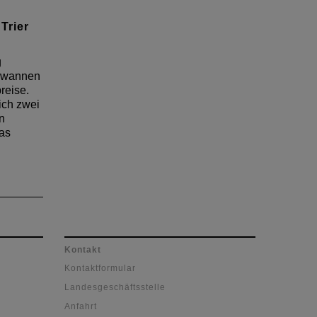
Trier
g
gewannen
reise.
ich zwei
n
as
Kontakt
Kontaktformular
Landesgeschäftsstelle
Anfahrt