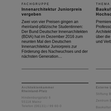
FACHGRUPPE
THEMA
Innenarchitektur Juniorpreis
Baukul
vergeben
Hochsc
Zwei von vier Preisen gingen an
Premiere
rheinland-pfälzische Studentinnen:
Professo
Der Bund Deutscher Innenarchitekten
Architek
(BDIA) hat im Dezember 2016 zum
über die
neunten Mal den Deutschen
und Verb
Innenarchitektur Juniorpreis zur
Förderung des Nachwuchses und der
nächsten Generation…
Architektenkammer
Externe 
Rheinland-Pfalz
Stiftung 
Hindenburgplatz 6
Zentrum 
55118 Mainz
Telefon (06131) / 99 60-0
Baukultur