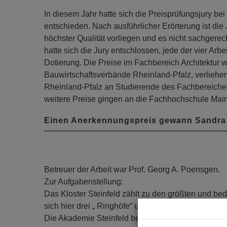
In diesem Jahr hatte sich die Preisprüfungsjury be
entschieden. Nach ausführlicher Erörterung ist di
höchster Qualität vorliegen und es nicht sachger
hatte sich die Jury entschlossen, jede der vier Ar
Dotierung. Die Preise im Fachbereich Architektur 
Bauwirtschaftsverbände Rheinland-Pfalz, verliehe
Rheinland-Pfalz an Studierende des Fachbereiches
weitere Preise gingen an die Fachhochschule Mai
Einen Anerkennungspreis gewann Sandra 
Betreuer der Arbeit war Prof. Georg A. Poensgen.
Zur Aufgabenstellung:
Das Kloster Steinfeld zählt zu den größten und bede
sich hier drei „ Ringhöfe“ um das eigentliche Klos
Die Akademie Steinfeld beabsichtigt neben den b