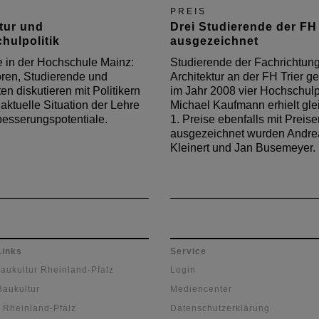
PREIS
tur und
Drei Studierende der FH 
hulpolitik
ausgezeichnet
 in der Hochschule Mainz:
Studierende der Fachrichtun
ren, Studierende und
Architektur an der FH Trier 
ten diskutieren mit Politikern
im Jahr 2008 vier Hochschulp
 aktuelle Situation der Lehre
Michael Kaufmann erhielt gle
esserungspotentiale.
1. Preise ebenfalls mit Preise
ausgezeichnet wurden Andre
Kleinert und Jan Busemeyer.
Links
Service
Baukultur Rheinland-Pfalz
Login
Baukultur
Mediencenter
 Rheinland-Pfalz
Datenschutzerklärung