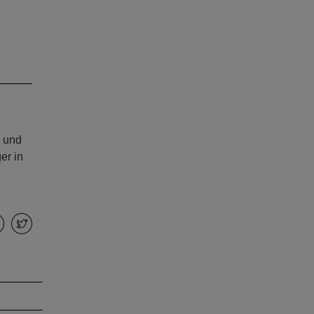
- und
er in