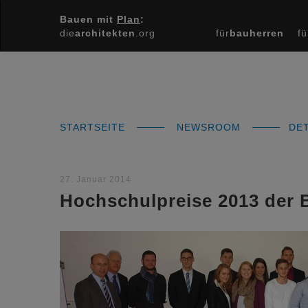
Bauen mit
Plan
:
die
architekten
.org
für
bauherren
fü
STARTSEITE
NEWSROOM
DET
27. Januar 2014
Hochschulpreise 2013 der 