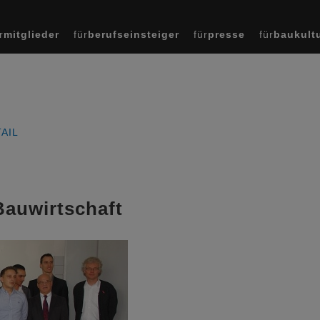
r
mitglieder
für
berufseinsteiger
für
presse
für
baukult
AIL
Bauwirtschaft