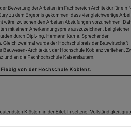
i der Bewertung der Arbeiten im Fachbereich Architektur für ein
e Jury zu dem Ergebnis gekommen, dass vier gleichwertige Arbei
echt wäre, zwischen den Arbeiten Abstufungen vorzunehmen. Da
beiten mit einem Anerkennungspreis auszuzeichnen, bei gleicher
wurden durch Dipl.-Ing. Hermann Karrié, Sprecher der
n. Gleich zweimal wurde der Hochschulpreis der Bauwirtschaft
 Bauwesen- Architektur, der Hochschule Koblenz verliehen. Z
nz und an die Fachhochschule Kaiserslautern.
Fiebig von der Hochschule Koblenz.
utendsten Klöstern in der Eifel. In seltener Vollständigkeit gru
tergebäude.
estehenden Atelierräumen, den Seminarräumen, im Gästehaus e