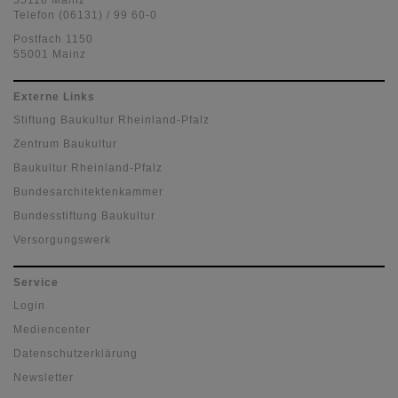
55118 Mainz
Telefon (06131) / 99 60-0
Postfach 1150
55001 Mainz
Externe Links
Stiftung Baukultur Rheinland-Pfalz
Zentrum Baukultur
Baukultur Rheinland-Pfalz
Bundesarchitektenkammer
Bundesstiftung Baukultur
Versorgungswerk
Service
Login
Mediencenter
Datenschutzerklärung
Newsletter