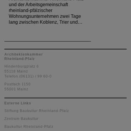
und der Arbeitsgemeinschaft
rheinland-pfälzischer
Wohnungsunternehmen zwei Tage
lang zwischen Koblenz, Trier und…
Architektenkammer
Rheinland-Pfalz
Hindenburgplatz 6
55118 Mainz
Telefon (06131) / 99 60-0
Postfach 1150
55001 Mainz
Externe Links
Stiftung Baukultur Rheinland-Pfalz
Zentrum Baukultur
Baukultur Rheinland-Pfalz