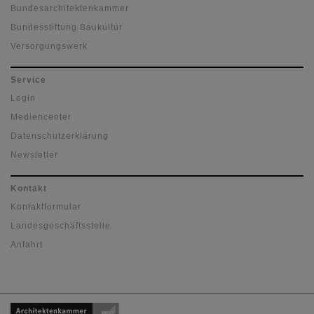
Bundesarchitektenkammer
Bundesstiftung Baukultur
Versorgungswerk
Service
Login
Mediencenter
Datenschutzerklärung
Newsletter
Kontakt
Kontaktformular
Landesgeschäftsstelle
Anfahrt