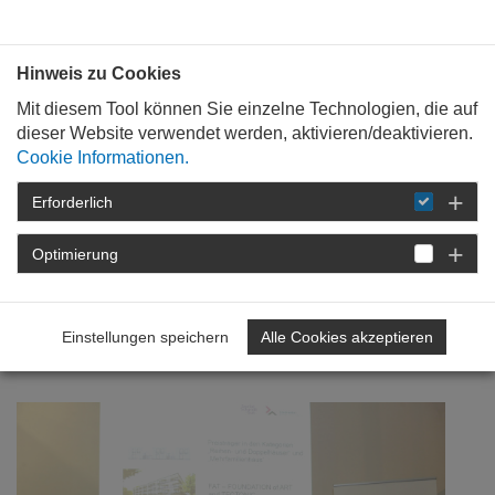
Bauen mit
Plan
:
die
architekten
.org
Hinweis zu Cookies
Mit diesem Tool können Sie einzelne Technologien, die auf
dieser Website verwendet werden, aktivieren/deaktivieren.
Cookie Informationen.
Erforderlich
STARTSEITE
NEWSROOM
DETAIL
Optimierung
04. August 2016
Sozial – Schnell – Gut - Das
Einstellungen speichern
Alle Cookies akzeptieren
Ergebnis