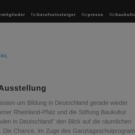
r
mitglieder
für
berufseinsteiger
für
presse
für
baukult
AIL
 Ausstellung
ussion um Bildung in Deutschland gerade wieder
mmer Rheinland-Pfalz und die Stiftung Baukultur
ulen in Deutschland" den Blick auf die räumlichen
n. Die Chance, im Zuge des Ganztagsschulprogra