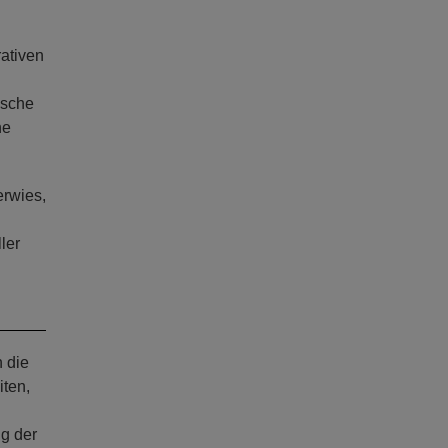
rativen
ische
he
erwies,
ler
h die
iten,
g der