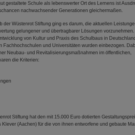
 gut gestaltete Schule als lebenswerter Ort des Lernens ist Ausd
kunftschancen nachwachsender Generationen gleichermaßen.
 der Wüstenrot Stiftung ging es darum, die aktuellen Leistung
wertung gelungener und übertragbarer Lösungen vorzunehmen.
rentwicklung von Kultur und Praxis des Schulbaus in Deutschlan
von Fachhochschulen und Universitäten wurden einbezogen. Dab
her Neubau- und Revitalisierungsmaßnahmen im öffentlichen,
ren die Kriterien:
ungen
nrot Stiftung hat den mit 15.000 Euro dotierten Gestaltungsprei
 Klever (Aachen) für die von ihnen entworfene und gebaute Ma