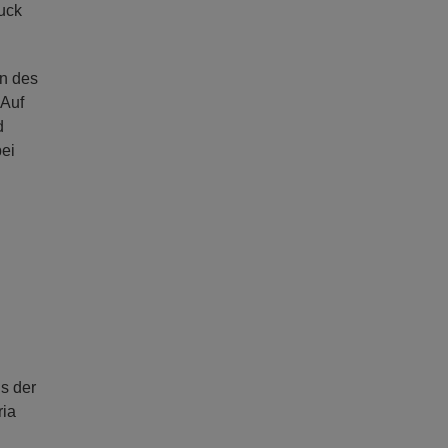
ruck
en des
 Auf
d
ei
s der
ria