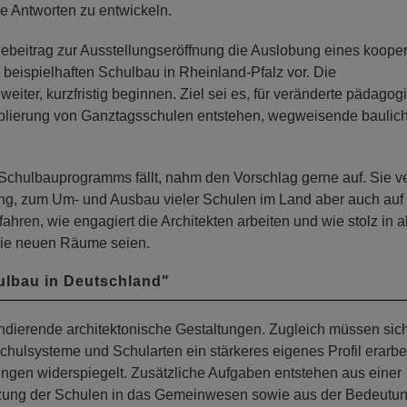
 Antworten zu entwickeln.
debeitrag zur Ausstellungseröffnung die Auslobung eines koope
beispielhaften Schulbau in Rheinland-Pfalz vor. Die
weiter, kurzfristig beginnen. Ziel sei es, für veränderte pädagog
blierung von Ganztagsschulen entstehen, wegweisende baulic
Schulbauprogramms fällt, nahm den Vorschlag gerne auf. Sie v
rung, zum Um- und Ausbau vieler Schulen im Land aber auch auf
hren, wie engagiert die Architekten arbeiten und wie stolz in al
 die neuen Räume seien.
ulbau in Deutschland"
pondierende architektonische Gestaltungen. Zugleich müssen sic
lsysteme und Schularten ein stärkeres eigenes Profil erarbe
ungen widerspiegelt. Zusätzliche Aufgaben entstehen aus einer
etzung der Schulen in das Gemeinwesen sowie aus der Bedeutun