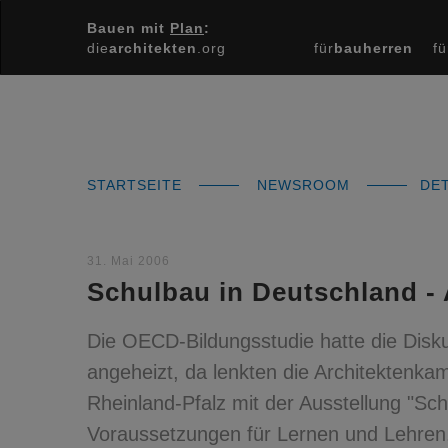
Bauen mit
Plan
:
die
architekten
.org
für
bauherren
fü
STARTSEITE
NEWSROOM
DET
31. Mai 2006
Schulbau in Deutschland -
Die OECD-Bildungsstudie hatte die Disk
angeheizt, da lenkten die Architektenka
Rheinland-Pfalz mit der Ausstellung "Sch
Voraussetzungen für Lernen und Lehre