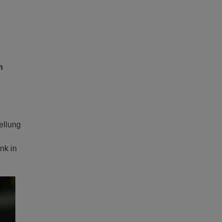
n
ellung
nk in
ext