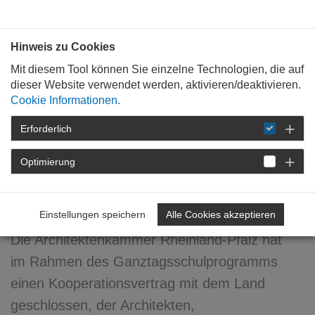
Bauen mit
Plan
:
die
architekten
.org
Hinweis zu Cookies
Mit diesem Tool können Sie einzelne Technologien, die auf
dieser Website verwendet werden, aktivieren/deaktivieren.
Cookie Informationen.
Erforderlich
STARTSEITE
NEWSROOM
DETAIL
Optimierung
05. August 2008
Architektur macht Schule
Einstellungen speichern
Alle Cookies akzeptieren
Die Architektenkammer Rheinland-Pfalz hat
im Rahmen des Ganztagsschulprogramms
einen Kooperationsvertrag mit dem Land
geschlossen, der Architekten,