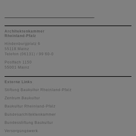
Architektenkammer
Rheinland-Pfalz
Hindenburgplatz 6
55118 Mainz
Telefon (06131) / 99 60-0
Postfach 1150
55001 Mainz
Externe Links
Stiftung Baukultur Rheinland-Pfalz
Zentrum Baukultur
Baukultur Rheinland-Pfalz
Bundesarchitektenkammer
Bundesstiftung Baukultur
Versorgungswerk