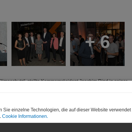
+ 6
limaschutz“, stellte Kammerpräsident Joachim Rind in seiner
ukonto mehr als die Hälfte des Abfalls sowie rund 40 Prozent 
anders bauen – am besten weniger Neues, suffizienter und in e
hen Bauherren als Vorreiter und vor allem eine neue Baugesetzg
e kluge Sanierung müsse immer Vorrang vor Neubau haben, auch
n Sie einzelne Technologien, die auf dieser Website verwendet
.
Cookie Informationen.
Wie verheerend die Folgen des Klimawandels sein können, habe
Jahres gezeigt. Aus Perspektive des Berufsstandes sei wichtig:
ktionismus verhindert oft Verbesserungen im Bestand oder führ