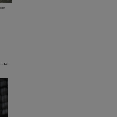
trum
chaft
ext