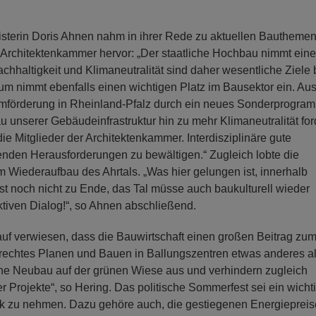
isterin Doris Ahnen nahm in ihrer Rede zu aktuellen Bautheme
 Architektenkammer hervor: „Der staatliche Hochbau nimmt eine
chhaltigkeit und Klimaneutralität sind daher wesentliche Ziele 
 nimmt ebenfalls einen wichtigen Platz im Bausektor ein. Au
umförderung in Rheinland-Pfalz durch ein neues Sonderprogra
nserer Gebäudeinfrastruktur hin zu mehr Klimaneutralität for
ie Mitglieder der Architektenkammer. Interdisziplinäre gute
enden Herausforderungen zu bewältigen.“ Zugleich lobte die
 Wiederaufbau des Ahrtals. „Was hier gelungen ist, innerhalb
gst noch nicht zu Ende, das Tal müsse auch baukulturell wieder
iven Dialog!“, so Ahnen abschließend.
uf verwiesen, dass die Bauwirtschaft einen großen Beitrag zu
rechtes Planen und Bauen in Ballungszentren etwas anderes a
e Neubau auf der grünen Wiese aus und verhindern zugleich
 Projekte“, so Hering. Das politische Sommerfest sei ein wicht
ick zu nehmen. Dazu gehöre auch, die gestiegenen Energieprei