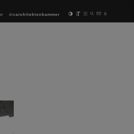
ur
die
architektenkammer