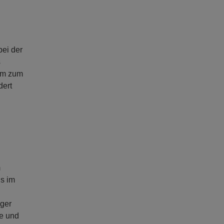
n
bei der
s
mm zum
dert
m
ls im
iger
se und