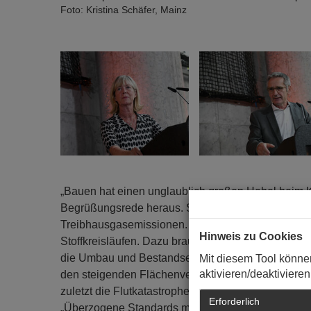
Foto: Kristina Schäfer, Mainz
„Bauen hat einen unglaublich großen Hebel beim K
Begrüßungsrede heraus. Schließlich gingen aufs Ba
Treibhausgasemissionen. Sein Fazit: „Wir müssen 
Hinweis zu Cookies
Stoffkreisläufen. Dazu brauchen wir den öffentlic
die Umbau und Bestandserhalt privilegiert.“ Ein
Mit diesem Tool könne
aktivieren/deaktivieren
den steigenden Flächenverbrauch zu reduzieren. 
zuletzt die Flutkatastrophe im Ahrtal vergangenen 
Erforderlich
„Überzogene Standards müssen fallen. Unser Perfe