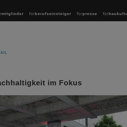
r
mitglieder
für
berufseinsteiger
für
presse
für
baukult
AIL
chhaltigkeit im Fokus