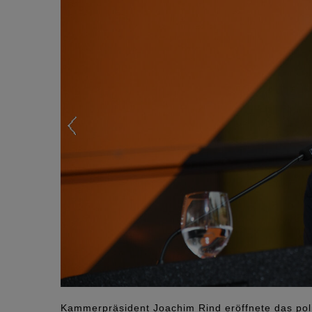
Kammerpräsident Joachim Rind eröffnete das po