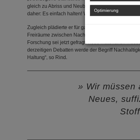
gleich zu Abriss und Neubau, weil Sanierung als unw
Optimierung
daher: Es einfach halten! Weniger Vorschriften, wen
Zugleich plädierte er für ganzheitliche Planungs-
Freiräume zwischen Nachverdichten und bewusstem 
Forschung sei jetzt gefragt: neue Materialien müs
derzeitigen Debatten werde der Begriff Nachhaltigkei
Haltung“, so Rind.
Wir müssen a
Neues, suffi
Stof