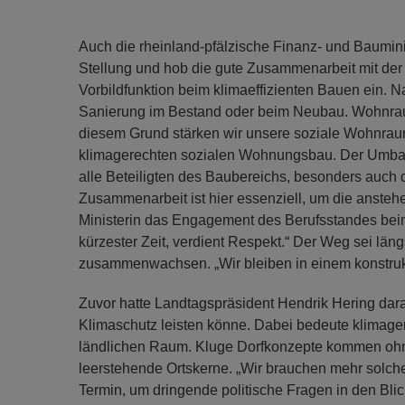
Auch die rheinland-pfälzische Finanz- und Baumin
Stellung und hob die gute Zusammenarbeit mit der
Vorbildfunktion beim klimaeffizienten Bauen ein. Na
Sanierung im Bestand oder beim Neubau. Wohnraum
diesem Grund stärken wir unsere soziale Wohnra
klimagerechten sozialen Wohnungsbau. Der Umbau u
alle Beteiligten des Baubereichs, besonders auch d
Zusammenarbeit ist hier essenziell, um die ansteh
Ministerin das Engagement des Berufsstandes beim
kürzester Zeit, verdient Respekt.“ Der Weg sei län
zusammenwachsen. „Wir bleiben in einem konstrukt
Zuvor hatte Landtagspräsident Hendrik Hering dara
Klimaschutz leisten könne. Dabei bedeute klimage
ländlichen Raum. Kluge Dorfkonzepte kommen ohn
leerstehende Ortskerne. „Wir brauchen mehr solcher
Termin, um dringende politische Fragen in den Bl