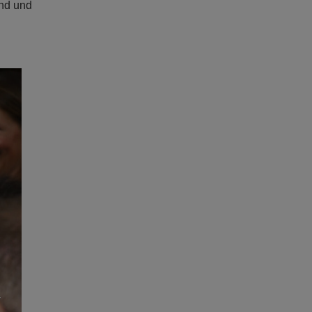
und und
ext