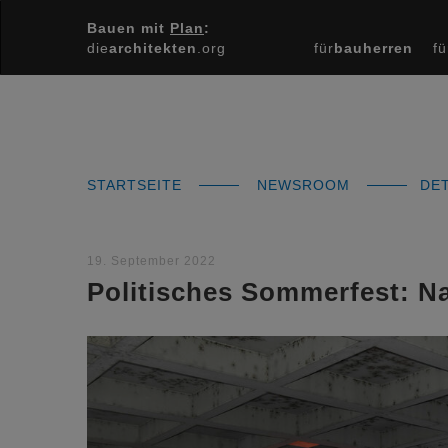
Bauen mit
Plan
:
die
architekten
.org
für
bauherren
fü
STARTSEITE
NEWSROOM
DET
19. September 2022
Politisches Sommerfest: Na