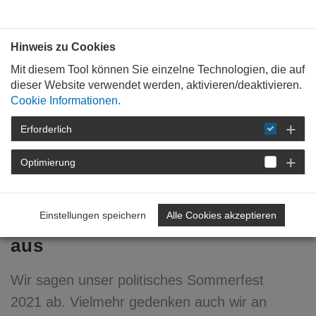
Bauen mit
Plan
:
die
architekten
.org
Hinweis zu Cookies
Mit diesem Tool können Sie einzelne Technologien, die auf
dieser Website verwendet werden, aktivieren/deaktivieren.
Cookie Informationen.
Erforderlich
STARTSEITE
NEWSROOM
DETAIL
Optimierung
20. August 2021
Gedenken statt Fest –
Einstellungen speichern
Alle Cookies akzeptieren
Politisches Sommerfest fällt
aus
Wir sagen unser politisches Sommerfest
2021 ab. Vielmehr gedenken auch wir an