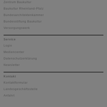
Zentrum Baukultur
Baukultur Rheinland-Pfalz
Bundesarchitektenkammer
Bundesstiftung Baukultur
Versorgungswerk
Service
Login
Mediencenter
Datenschutzerklärung
Newsletter
Kontakt
Kontaktformular
Landesgeschäftsstelle
Anfahrt