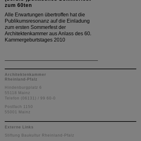
zum 60ten
Alle Erwartungen übertroffen hat die
Publikumsresonanz auf die Einladung
zum ersten Sommerfest der
Architektenkammer aus Anlass des 60.
Kammergeburtstages 2010
Architektenkammer
Rheinland-Pfalz
Hindenburgplatz 6
55118 Mainz
Telefon (06131) / 99 60-0
Postfach 1150
55001 Mainz
Externe Links
Stiftung Baukultur Rheinland-Pfalz