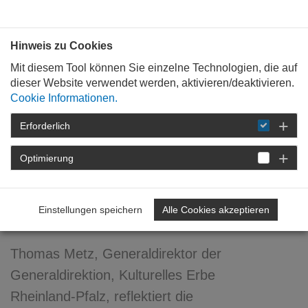
Bauen mit
Plan
:
die
architekten
.org
Hinweis zu Cookies
Mit diesem Tool können Sie einzelne Technologien, die auf
dieser Website verwendet werden, aktivieren/deaktivieren.
Cookie Informationen.
Erforderlich
STARTSEITE
NEWSROOM
DETAIL
Optimierung
19. August 2010
„Meist nur eine Frage von
Einstellungen speichern
Alle Cookies akzeptieren
guter Architektur“
Thomas Metz, Generaldirektor der
Generaldirektion, Kulturelles Erbe
Rheinland-Pfalz, reflektiert die