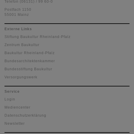
Telefon (06131) / 99 60-0
Postfach 1150
55001 Mainz
Externe Links
Stiftung Baukultur Rheinland-Pfalz
Zentrum Baukultur
Baukultur Rheinland-Pfalz
Bundesarchitektenkammer
Bundesstiftung Baukultur
Versorgungswerk
Service
Login
Mediencenter
Datenschutzerklärung
Newsletter