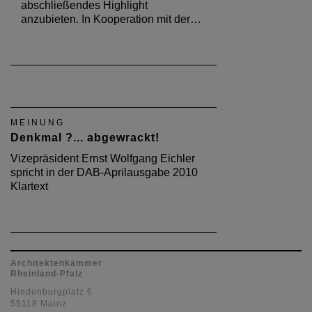
abschließendes Highlight
anzubieten. In Kooperation mit der…
MEINUNG
Denkmal ?... abgewrackt!
Vizepräsident Ernst Wolfgang Eichler
spricht in der DAB-Aprilausgabe 2010
Klartext
Architektenkammer
Rheinland-Pfalz
Hindenburgplatz 6
55118 Mainz