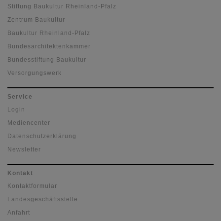
Stiftung Baukultur Rheinland-Pfalz
Zentrum Baukultur
Baukultur Rheinland-Pfalz
Bundesarchitektenkammer
Bundesstiftung Baukultur
Versorgungswerk
Service
Login
Mediencenter
Datenschutzerklärung
Newsletter
Kontakt
Kontaktformular
Landesgeschäftsstelle
Anfahrt