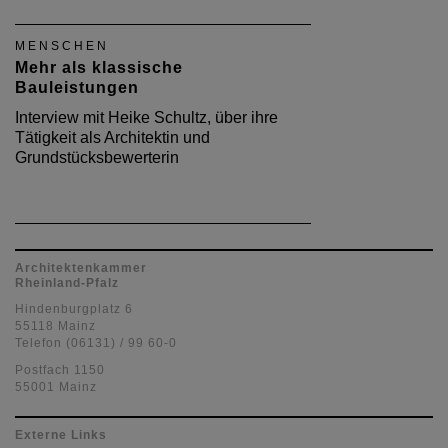
MENSCHEN
Mehr als klassische
Bauleistungen
Interview mit Heike Schultz, über ihre
Tätigkeit als Architektin und
Grundstücksbewerterin
Architektenkammer
Rheinland-Pfalz
Hindenburgplatz 6
55118 Mainz
Telefon (06131) / 99 60-0
Postfach 1150
55001 Mainz
Externe Links