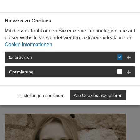
Bauen mit
Plan
:
die
architekten
.org
Hinweis zu Cookies
Mit diesem Tool können Sie einzelne Technologien, die auf
dieser Website verwendet werden, aktivieren/deaktivieren.
Cookie Informationen.
Erforderlich
STARTSEITE
NEWSROOM
DETAIL
Optimierung
19. November 2018
Innenarchitektin bei der
Einstellungen speichern
Alle Cookies akzeptieren
Bank