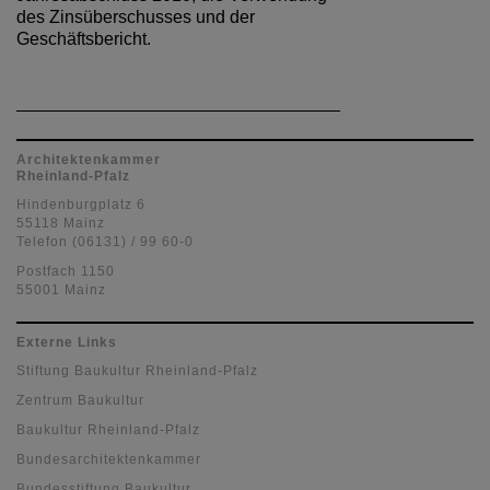
des Zinsüberschusses und der
Geschäftsbericht.
Architektenkammer
Rheinland-Pfalz
Hindenburgplatz 6
55118 Mainz
Telefon (06131) / 99 60-0
Postfach 1150
55001 Mainz
Externe Links
Stiftung Baukultur Rheinland-Pfalz
Zentrum Baukultur
Baukultur Rheinland-Pfalz
Bundesarchitektenkammer
Bundesstiftung Baukultur