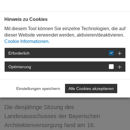
Bauen mit
Plan
:
die
architekten
.org
Hinweis zu Cookies
Mit diesem Tool können Sie einzelne Technologien, die auf
dieser Website verwendet werden, aktivieren/deaktivieren.
Cookie Informationen.
Erforderlich
STARTSEITE
NEWSROOM
DETAIL
Optimierung
21. November 2018
Gremiensitzung der BAV
Einstellungen speichern
Alle Cookies akzeptieren
2018
Die diesjährige Sitzung des
Landesausschusses der Bayerischen
Architektenversorgung fand am 16.