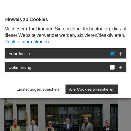
Bauen mit
Plan
:
die
architekten
.org
Hinweis zu Cookies
Mit diesem Tool können Sie einzelne Technologien, die auf
dieser Website verwendet werden, aktivieren/deaktivieren.
Cookie Informationen.
Erforderlich
STARTSEITE
NEWSROOM
DETAIL
Optimierung
15. September 2021
Fördern und Experimentieren
Einstellungen speichern
Alle Cookies akzeptieren