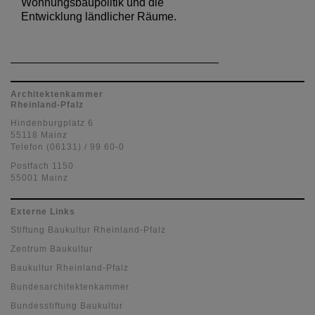
Wohnungsbaupolitik und die
Entwicklung ländlicher Räume.
Architektenkammer
Rheinland-Pfalz
Hindenburgplatz 6
55118 Mainz
Telefon (06131) / 99 60-0
Postfach 1150
55001 Mainz
Externe Links
Stiftung Baukultur Rheinland-Pfalz
Zentrum Baukultur
Baukultur Rheinland-Pfalz
Bundesarchitektenkammer
Bundesstiftung Baukultur