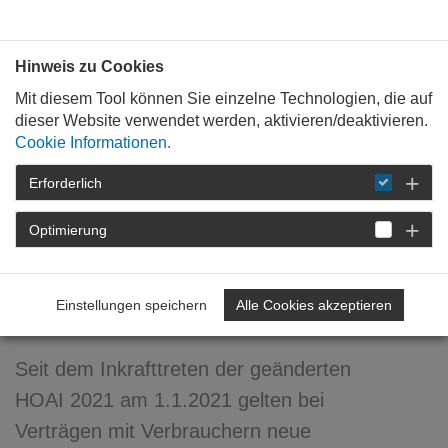
Bauen mit
Plan
:
die
architekten
.org
Hinweis zu Cookies
Mit diesem Tool können Sie einzelne Technologien, die auf
dieser Website verwendet werden, aktivieren/deaktivieren.
Cookie Informationen.
Erforderlich
STARTSEITE
NEWSROOM
DETAIL
Optimierung
11. Januar 2021
HOAI und
Einstellungen speichern
Alle Cookies akzeptieren
Verbraucherverträge
Seit dem Inkrafttreten der geänderten
HOAI 2021 am 1.1.2021 gelten bei
Verträgen mit Verbrauchern neue