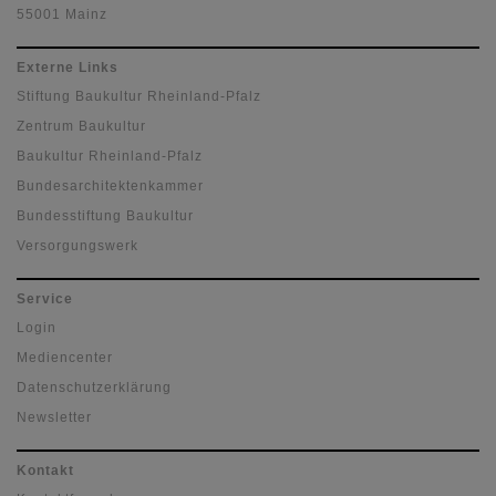
55001 Mainz
Externe Links
Stiftung Baukultur Rheinland-Pfalz
Zentrum Baukultur
Baukultur Rheinland-Pfalz
Bundesarchitektenkammer
Bundesstiftung Baukultur
Versorgungswerk
Service
Login
Mediencenter
Datenschutzerklärung
Newsletter
Kontakt