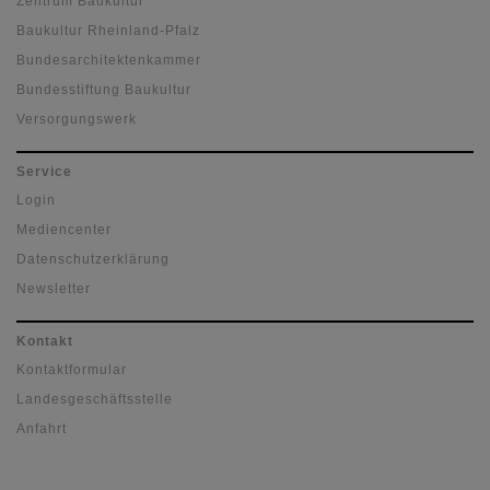
Zentrum Baukultur
Baukultur Rheinland-Pfalz
Bundesarchitektenkammer
Bundesstiftung Baukultur
Versorgungswerk
Service
Login
Mediencenter
Datenschutzerklärung
Newsletter
Kontakt
Kontaktformular
Landesgeschäftsstelle
Anfahrt