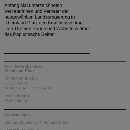
Anfang Mai unterzeichneten
Vertreterinnen und Vertreter der
neugewählten Landesregierung in
Rheinland-Pfalz den Koalitionsvertrag.
Den Themen Bauen und Wohnen widmet
das Papier sechs Seiten
Architektenkammer
Rheinland-Pfalz
Hindenburgplatz 6
55118 Mainz
Telefon (06131) / 99 60-0
Postfach 1150
55001 Mainz
Externe Links
Stiftung Baukultur Rheinland-Pfalz