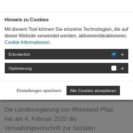
Bauen mit
Plan
:
die
architekten
.org
Hinweis zu Cookies
Mit diesem Tool können Sie einzelne Technologien, die auf
dieser Website verwendet werden, aktivieren/deaktivieren.
Cookie Informationen.
Erforderlich
STARTSEITE
NEWSROOM
DETAIL
Optimierung
15. Februar 2022
RLP fördert sozialen
Einstellungen speichern
Alle Cookies akzeptieren
Mietwohnraum
Die Landesregierung von Rheinland-Pfalz
hat am 4. Februar 2022 die
Verwaltungsvorschrift zur Sozialen