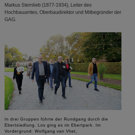
Markus Sternlieb (1877-1934), Leiter des
Hochbauamtes, Oberbaudirektor und Mitbegründer der
GAG.
Previous
Next
In drei Gruppen führte der Rundgang durch die
Unter
Ebertsiedlung. Los ging es im Ebertpark. Im
Foto: K
Vordergrund: Wolfgang van Vliet,