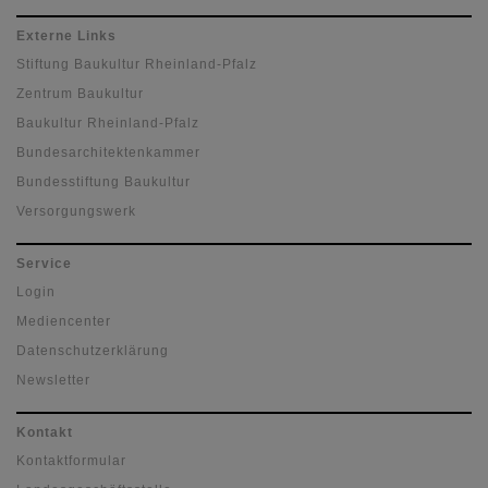
Externe Links
Stiftung Baukultur Rheinland-Pfalz
Zentrum Baukultur
Baukultur Rheinland-Pfalz
Bundesarchitektenkammer
Bundesstiftung Baukultur
Versorgungswerk
Service
Login
Mediencenter
Datenschutzerklärung
Newsletter
Kontakt
Kontaktformular