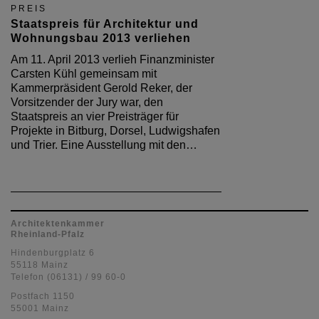
PREIS
Staatspreis für Architektur und
Wohnungsbau 2013 verliehen
Am 11. April 2013 verlieh Finanzminister
Carsten Kühl gemeinsam mit
Kammerpräsident Gerold Reker, der
Vorsitzender der Jury war, den
Staatspreis an vier Preisträger für
Projekte in Bitburg, Dorsel, Ludwigshafen
und Trier. Eine Ausstellung mit den…
Architektenkammer
Rheinland-Pfalz
Hindenburgplatz 6
55118 Mainz
Telefon (06131) / 99 60-0
Postfach 1150
55001 Mainz