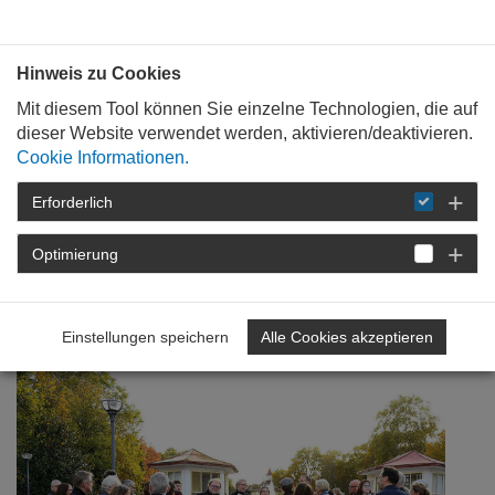
Bauen mit
Plan
:
die
architekten
.org
Hinweis zu Cookies
Mit diesem Tool können Sie einzelne Technologien, die auf
dieser Website verwendet werden, aktivieren/deaktivieren.
Cookie Informationen.
Erforderlich
STARTSEITE
NEWSROOM
DETAIL
Optimierung
14. November 2019
Ebertsiedlung Ludwigshafen
Einstellungen speichern
Alle Cookies akzeptieren