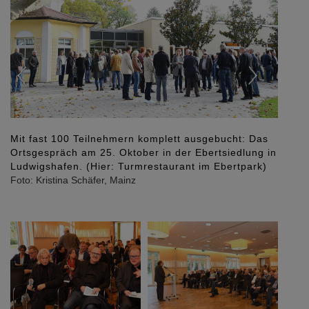
Mit fast 100 Teilnehmern komplett ausgebucht: Das
Freut
Ortsgespräch am 25. Oktober in der Ebertsiedlung in
im Ze
Ludwigshafen. (Hier: Turmrestaurant im Ebertpark)
(Mode
Foto: Kristina Schäfer, Mainz
Thoma
Rheinl
Foto: K