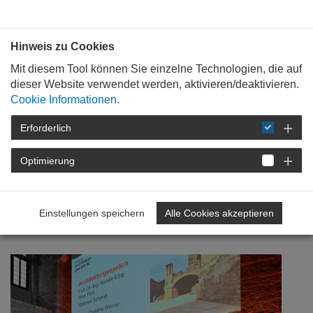
Bauen mit
Plan
:
die
architekten
.org
Hinweis zu Cookies
Mit diesem Tool können Sie einzelne Technologien, die auf
dieser Website verwendet werden, aktivieren/deaktivieren.
Cookie Informationen.
Erforderlich
STARTSEITE
NEWSROOM
DETAIL
Optimierung
26. September 2024
Denkmalschutz trifft auf
Einstellungen speichern
Alle Cookies akzeptieren
Energieeffizienz