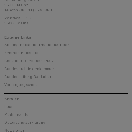
Hindenburgplatz 6
55118 Mainz
Telefon (06131) / 99 60-0
Postfach 1150
55001 Mainz
Externe Links
Stiftung Baukultur Rheinland-Pfalz
Zentrum Baukultur
Baukultur Rheinland-Pfalz
Bundesarchitektenkammer
Bundesstiftung Baukultur
Versorgungswerk
Service
Login
Mediencenter
Datenschutzerklärung
Newsletter