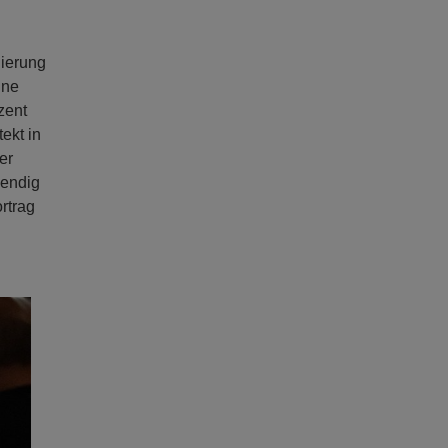
nierung
ine
zent
ekt in
er
wendig
rtrag
ext