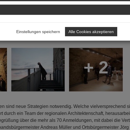
r Veranstaltungsort von "Local Heroes 2".
Einstellungen speichern
Alle Cookies akzeptieren
+ 2
ren sind neue Strategien notwendig. Welche vielversprechend s
ert durch ein Team der regionalen Architektenschaft, herausarbei
 Begrüßung über die mehr als 70 Anmeldungen, mit dabei die Vert
bandsbürgermeister Andreas Müller und Ortsbürgermeister Jörg