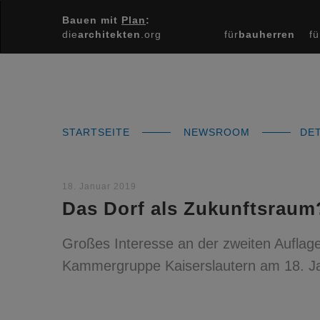
Bauen mit
Plan
:
die
architekten
.org
für
bauherren
fü
STARTSEITE
NEWSROOM
DET
18. Januar 2019
Das Dorf als Zukunftsraum
Großes Interesse an der zweiten Auflage
Kammergruppe Kaiserslautern am 18. Ja