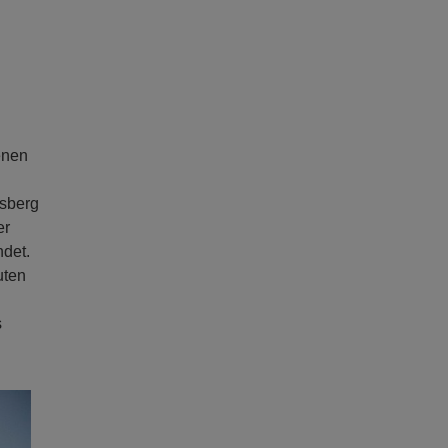
enen
rsberg
er
ndet.
uten
s
ext