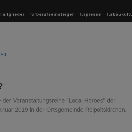
r
mitglieder
für
berufseinsteiger
für
presse
für
baukult
AIL
?
 der Veranstaltungsreihe "Local Heroes" der
nuar 2019 in der Ortsgemeinde Reipoltskirchen.