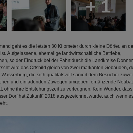
+ 1
end geht es die letzten 30 Kilometer durch kleine Dörfer, an d
st. Aufgelassene, ehemalige landwirtschaftliche Betriebe,
n, so der Eindruck bei der Fahrt durch die Landkreise Donne
rscht wird das Ortsbild gleich von zwei markanten Gebäuden, d
asserburg, die sich qualitätsvoll saniert dem Besucher zuwe
iflächen und einladenden Zuwegen umgeben, ergänzende Neuba
t, ohne ihre Entstehungszeit zu verleugnen. Kein Wunder, dass
ser Dorf hat Zukunft“ 2018 ausgezeichnet wurde, auch wenn e
eht.
N