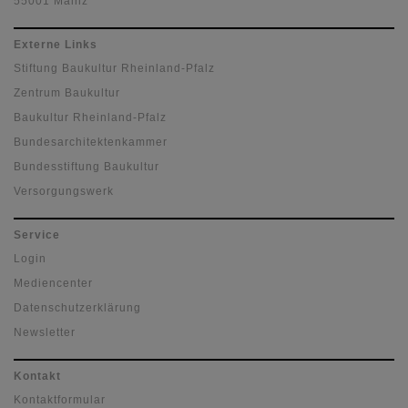
55001 Mainz
Externe Links
Stiftung Baukultur Rheinland-Pfalz
Zentrum Baukultur
Baukultur Rheinland-Pfalz
Bundesarchitektenkammer
Bundesstiftung Baukultur
Versorgungswerk
Service
Login
Mediencenter
Datenschutzerklärung
Newsletter
Kontakt
Kontaktformular