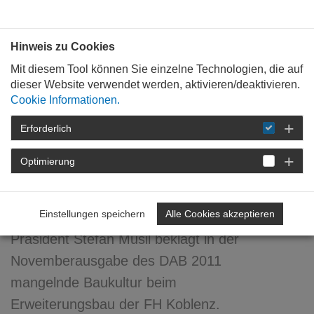
Bauen mit
Plan
:
die
architekten
.org
Hinweis zu Cookies
Mit diesem Tool können Sie einzelne Technologien, die auf
dieser Website verwendet werden, aktivieren/deaktivieren.
Cookie Informationen.
Erforderlich
STARTSEITE
NEWSROOM
DETAIL
Optimierung
21. November 2011
Baukultur ...zum Zweiten
Einstellungen speichern
Alle Cookies akzeptieren
Präsident Stefan Musil beklagt in der
Novemberausgabe des DAB 2011
mangelnde Baukultur beim
Erweiterungsbau der FH Koblenz.