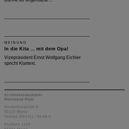
MEINUNG
In die Kita ... mit dem Opa!
Vizepräsident Ernst Wolfgang Eichler
spricht Klartext.
Architektenkammer
Rheinland-Pfalz
Hindenburgplatz 6
55118 Mainz
Telefon (06131) / 99 60-0
Postfach 1150