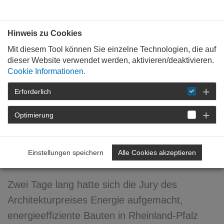
Bauen mit
Plan
:
die
architekten
.org
Hinweis zu Cookies
Mit diesem Tool können Sie einzelne Technologien, die auf
dieser Website verwendet werden, aktivieren/deaktivieren.
Cookie Informationen.
Erforderlich
STARTSEITE
NEWSROOM
DETAIL
Optimierung
14. November 2013
Auf der Suche nach
Einstellungen speichern
Alle Cookies akzeptieren
Energieeffizienz
Zwei Tage lang hatte sich die Jury des
Architekturpreises Energie aufgemacht,
energieeffiziente Bauten in Rheinland-Pfalz