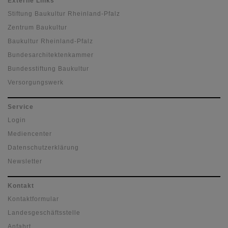
Externe Links
Stiftung Baukultur Rheinland-Pfalz
Zentrum Baukultur
Baukultur Rheinland-Pfalz
Bundesarchitektenkammer
Bundesstiftung Baukultur
Versorgungswerk
Service
Login
Mediencenter
Datenschutzerklärung
Newsletter
Kontakt
Kontaktformular
Landesgeschäftsstelle
Anfahrt