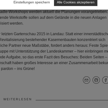
Einstellungen speichern
Alle Cookies akzeptieren
 für das Aktionsjahr 2027 auf die Entwicklung des Freiraumes b
Cradle-Workshops werden aktuell die Planungen vorangetrieben
nde Werkstoffe sollen auf dem Gelände in die neuen Anlagen
lisiert werden.
 letzten Gartenschau 2015 in Landau: Statt einer innerstädtisc
evitalisierung bestehender Kasernenbauten konzentriert sich
liche Partner neue Maßstäbe, fordert anders heraus: Feste Spie
gruppe mit Unterstützung der Landeskammer – hier einbringen m
nde Aufgabe, so das erste Fazit des Besuches: Beiden Seiten –
nschaft haben großes Interesse an einer Zusammenarbeit beku
 pardon – ins Grüne!
WEITERLESEN