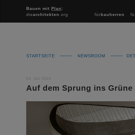
Bauen mit
Plan
:
die
architekten
.org
für
bauherren
fü
STARTSEITE
NEWSROOM
DET
04. Juli 2024
Auf dem Sprung ins Grüne