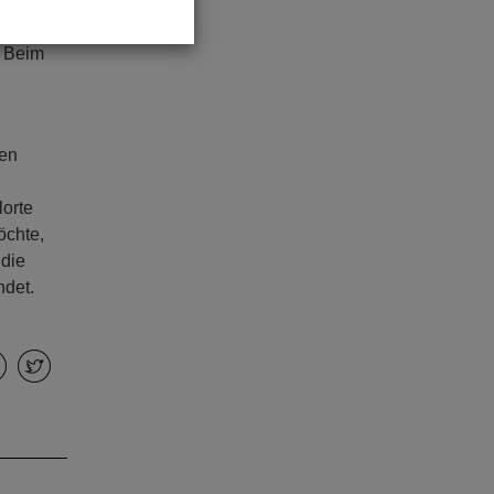
ei
. Beim
hen
lorte
öchte,
 die
ndet.