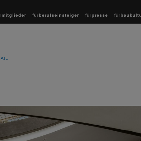
r
mitglieder
für
berufseinsteiger
für
presse
für
baukult
AIL