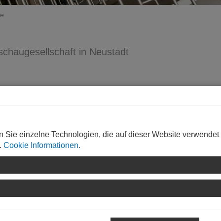
ße
haugesellschaft in Neustadt
mit seiner Maisitzung nach Neustadt kam, stand eigentlich eine
ogramm. Stattdessen war Weltuntergang – jedenfalls ein bissc
 und Landesgartenschaugeschäftsführer Tobias Dreher nicht
n Sie einzelne Technologien, die auf dieser Website verwendet
H Hintergrund und Stand der Planungen: Der neu entstehend
.
Cookie Informationen.
der Altstadt und dem Ordenswald bilden. Östlicher Ankerpunkt 
Füßen entsteht eine Sportlandschaft. Begrenzt wird das Geländ
 Rehbach im Norden. Zwischen den beiden Bächen spannt sich
r neue Hauptweg verläuft entlang des Speyerbachs und ermögli
l zu sein. Die kleineren Wege fügen sich sensibel in die
 zwischen bislang eher isolierten Stadtteilen.