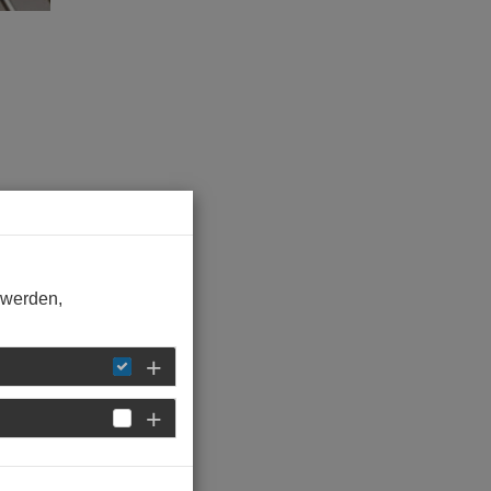
hen.
 werden,
e
im
e vom
 der
cht,