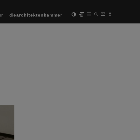
ur
die
architektenkammer