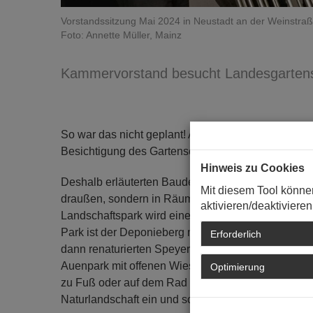
Vorstandssitzung Mai 2024 in Neustadt an der Weinstra
Foto: Annette Müller, Mainz
Kammervorstand besucht Landesgartensc
So war das nicht geplant! Als der Kammervorstand 
Besichtigung des Gartenschaugeländes auf dem Pr
Hinweis zu Cookies
Deshalb erläuterten Baudezernent Bernhard Adams
Mit diesem Tool könne
draußen, sondern in Räumen der Gartenschau Gmb
aktivieren/deaktivieren
Landschaftspark wird eine grüne Brücke zwischen 
Park ist der Deponieberg mit Aussicht. Zu seinen 
Erforderlich
dann renaturierten Speyerbach im Süden und dem
Auenpark mit offenen Wiesen und Waldflächen. De
Optimierung
zu Fuß oder auf dem Rad entspannt und sicher mobi
Naturlandschaft ein und schaffen neue Verbindungen