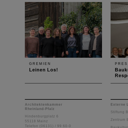
GREMIEN
PRES
Leinen Los!
Bauku
Resp
Vorstandsklausur in der Südpfalz
Die A
bestimmt Kurs
Rheinl
Form d
Spalt
Architektenkammer
Externe 
Rheinland-Pfalz
Populi
Stiftung 
die ei
Hindenburgplatz 6
Zentrum 
lebend
55118 Mainz
Telefon (06131) / 99 60-0
demokr
Baukultur