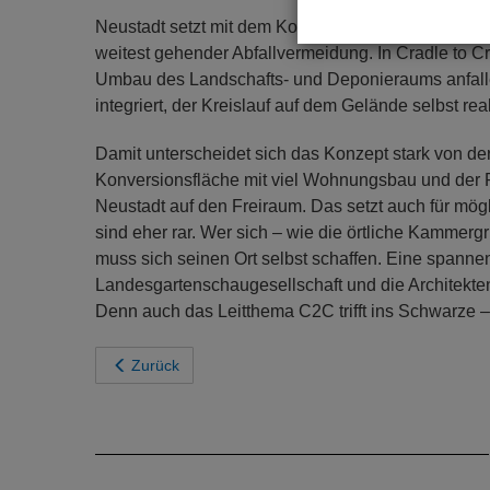
Neustadt setzt mit dem Konzept „Sprung ins Grüne“
weitest gehender Abfallvermeidung. In Cradle to 
Umbau des Landschafts- und Deponieraums anfalle
integriert, der Kreislauf auf dem Gelände selbst rea
Damit unterscheidet sich das Konzept stark von der
Konversionsfläche mit viel Wohnungsbau und der R
Neustadt auf den Freiraum. Das setzt auch für mög
sind eher rar. Wer sich – wie die örtliche Kammer
muss sich seinen Ort selbst schaffen. Eine spanne
Landesgartenschaugesellschaft und die Architekte
Denn auch das Leitthema C2C trifft ins Schwarze –
Zurück