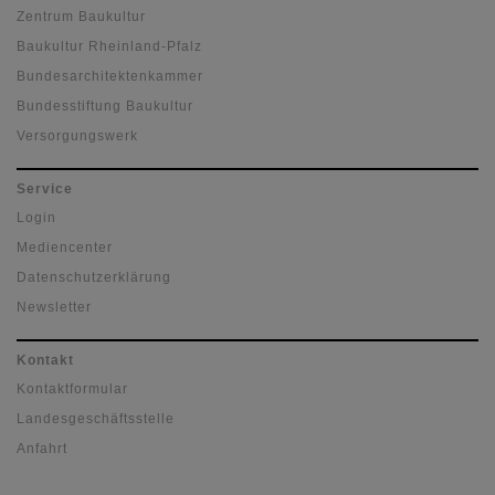
Zentrum Baukultur
Baukultur Rheinland-Pfalz
Bundesarchitektenkammer
Bundesstiftung Baukultur
Versorgungswerk
Service
Login
Mediencenter
Datenschutzerklärung
Newsletter
Kontakt
Kontaktformular
Landesgeschäftsstelle
Anfahrt