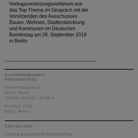
Vertragsverletzungsverfahren war
das Top-Thema im Gespräch mit der
Vorsitzenden des Ausschusses
Bauen, Wohnen, Stadtentwicklung
und Kommunen im Deutschen
Bundestag am 26. September 2019
in Berlin
Architektenkammer
Rheinland-Pfalz
Hindenburgplatz 6
55118 Mainz
Telefon (06131) / 99 60-0
Postfach 1150
55001 Mainz
Externe Links
Stiftung Baukultur Rheinland-Pfalz