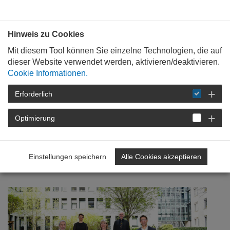
Bauen mit
Plan
:
die
architekten
.org
Hinweis zu Cookies
Mit diesem Tool können Sie einzelne Technologien, die auf
dieser Website verwendet werden, aktivieren/deaktivieren.
Cookie Informationen.
Erforderlich
STARTSEITE
NEWSROOM
DETAIL
Optimierung
15. Mai 2022
Treffen mit Finanzministerin
Einstellungen speichern
Alle Cookies akzeptieren
Ahnen