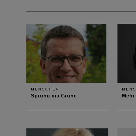
MENSCHEN
MEN
Sprung ins Grüne
Mehr 
Die Landesgartenschau 2027
Die Inf
findet in Neustadt an der
riesig
Weinstraße statt. Welche
dennoc
Chancen sich dadurch eröffnen,
planu