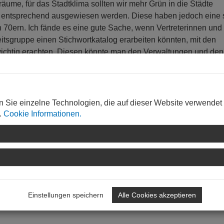
äume, für das Stadtklima sollten wir mehr Grün in die Städte
entsprechend ausgewiesen werden. Diese haben jedoch eine 
 70ern. Ich fände es eine gute Sache, wenn Vertreterinnen und
rbeitsgruppe einen Stichwortkatalog erarbeiten könnten, mit den
r wichtig erachten. Diesen könnte man den Verwaltungen und den
sungen zukommen lassen.
alltag? Praktizieren Sie hier bereits das, was Sie sich
n Sie einzelne Technologien, die auf dieser Website verwendet
 dass ich sage, die drei Dinge gehören zusammen. So berücksicht
.
Cookie Informationen.
des Gebäudes auf dem Grundstück, und entwickeln das nach In
n oder andere Befreiung beim Bau- oder Denkmalamt beantragt
Einstellungen speichern
Alle Cookies akzeptieren