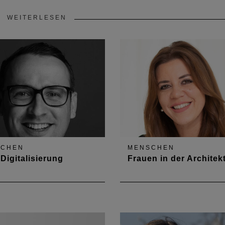
WEITERLESEN
SCHEN
MENSCHEN
Digitalisierung
Frauen in der Architek
ormationsflut im Internet ist
Architektin Daniela Schäfer
. Wie Architekt:innen es
hat gemeinsam mit ihrer Ko
h schaffen, alle
Kathrin Knieps-Vogelgesan
ngsrelevanten
Arbeitsgruppe "Sichtbarkei