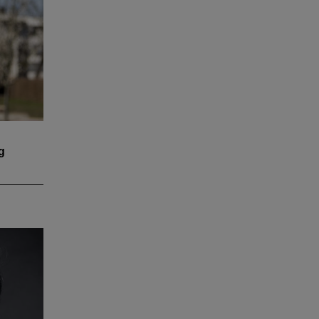
m
r mehr
d
g
on
g. Im
eue
ische,