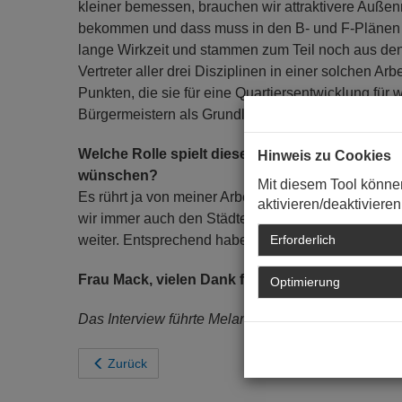
kleiner bemessen, brauchen wir attraktivere Außenr
bekommen und dass muss in den B- und F-Plänen 
lange Wirkzeit und stammen zum Teil noch aus den
Vertreter aller drei Disziplinen in einer solchen A
Punkten, die sie für eine Quartiersentwicklung fü
Bürgermeistern als Grundlage für weitere Auswei
Welche Rolle spielt dieses Thema in Ihrem Berufs
Hinweis zu Cookies
wünschen?
Mit diesem Tool könne
Es rührt ja von meiner Arbeit als Architektin her,
aktivieren/deaktivieren
wir immer auch den Städtebau mit, also die Lage 
weiter. Entsprechend haben auch wir schon die ei
Erforderlich
Frau Mack, vielen Dank für das Gespräch.
Optimierung
Das Interview führte Melanie Schulz
Zurück