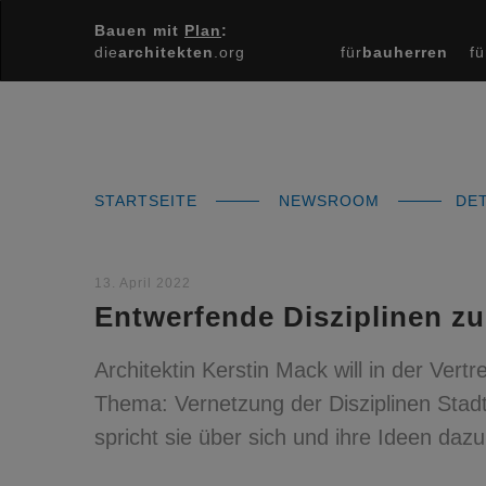
Bauen mit
Plan
:
die
architekten
.org
für
bauherren
fü
STARTSEITE
NEWSROOM
DET
13. April 2022
Entwerfende Disziplinen 
Architektin Kerstin Mack will in der Ve
Thema: Vernetzung der Disziplinen Stadt
spricht sie über sich und ihre Ideen dazu