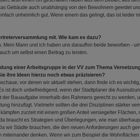
 das Gebäude auch unabhängig von den Bewohnern geerdet un
einfach unheimlich gut. Wenn einem das gelingt, das ist leider n
Vertreterversammlung mit. Wie kam es dazu?
n. Mein Mann und ich haben uns daraufhin beide beworben - um
uch um selbst einen Beitrag zu leisten.
ndung einer Arbeitsgruppe in der VV zum Thema Vernetzung
ie ihre Ideen hierzu noch etwas präzisieren?
schaue, vor denen wir aktuell stehen, dann finde ich es wichtig,
Es ist doch unbefriedigend, wenn der Stadtplaner die Ausnutzu
ucht der Bauaufgabe innerhalb des Rahmens gerecht zu werden, 
ng hinzufügt. Vielmehr sollten die drei Disziplinen stärker ver
ämpfen zurzeit mit einem großen Anteil versiegelter Flächen, 
da braucht es Strategien und Überlegungen, wie man überhaup
Da wir Städte brauchen, die den neuen Anforderungen auch ger
ern miteinander denken. Wenn wir zum Beispiel die Wohnflächen