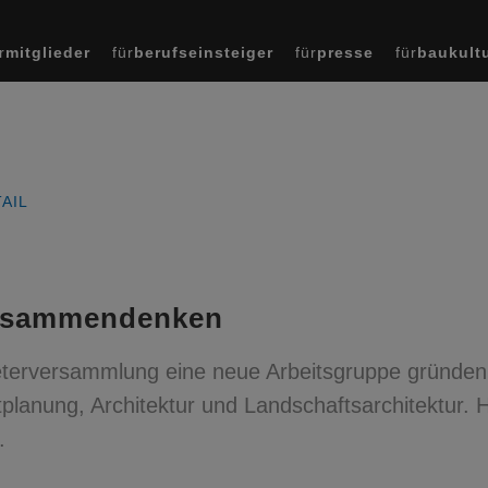
r
mitglieder
für
berufseinsteiger
für
presse
für
baukult
AIL
zusammendenken
rtreterversammlung eine neue Arbeitsgruppe gründe
planung, Architektur und Landschaftsarchitektur. H
.