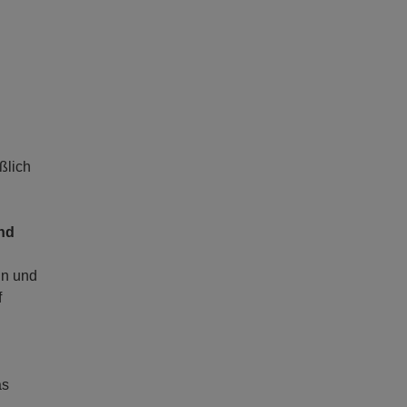
ßlich
ind
in und
f
as