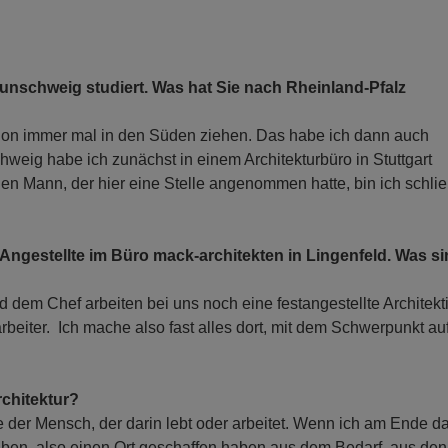
unschweig studiert. Was hat Sie nach Rheinland-Pfalz
hon immer mal in den Süden ziehen. Das habe ich dann auch
hweig habe ich zunächst in einem Architekturbüro in Stuttgart
en Mann, der hier eine Stelle angenommen hatte, bin ich schlie
s Angestellte im Büro mack-architekten in Lingenfeld. Was s
nd dem Chef arbeiten bei uns noch eine festangestellte Architekt
beiter. Ich mache also fast alles dort, mit dem Schwerpunkt au
rchitektur?
e der Mensch, der darin lebt oder arbeitet. Wenn ich am Ende d
aben, also einen Ort geschaffen haben aus dem Bedarf, aus den