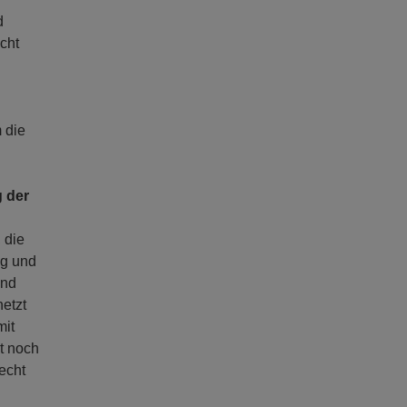
d
icht
 die
 der
 die
ng und
und
netzt
mit
t noch
echt