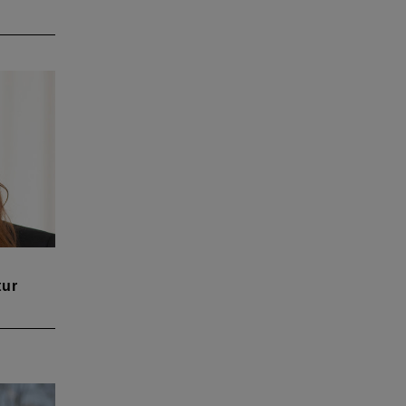
tur
-Anell
llegin
g die
t von