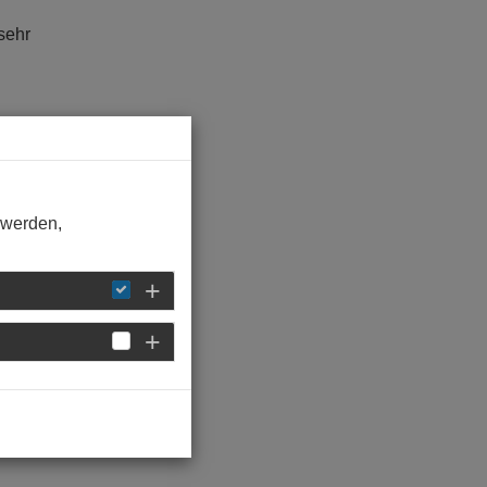
sehr
 werden,
igen
nen
.