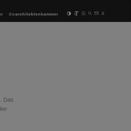
ur
die
architektenkammer
n. Das
ier