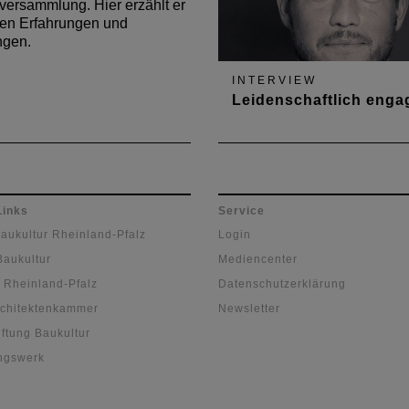
rversammlung. Hier erzählt er
nen Erfahrungen und
ngen.
INTERVIEW
Leidenschaftlich engag
Architekt Timm Helbach spr
über sein Ehrenamt in der
Kammergruppe 7
Links
Service
Baukultur Rheinland-Pfalz
Login
Baukultur
Mediencenter
 Rheinland-Pfalz
Datenschutzerklärung
chitektenkammer
Newsletter
ftung Baukultur
ngswerk