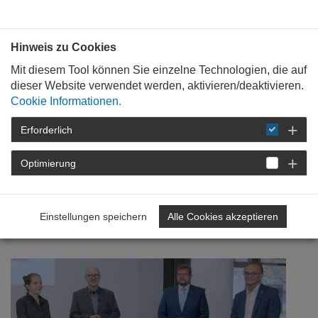
Bauen mit
Plan
:
die
architekten
.org
Hinweis zu Cookies
Mit diesem Tool können Sie einzelne Technologien, die auf
dieser Website verwendet werden, aktivieren/deaktivieren.
Cookie Informationen.
Erforderlich
STARTSEITE
NEWSROOM
DETAIL
Optimierung
07. September 2021
Erster Ausloberpreis gleich
Einstellungen speichern
Alle Cookies akzeptieren
zweimal vergeben