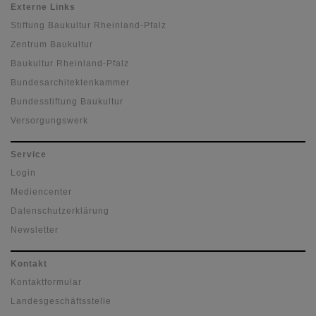
Externe Links
Stiftung Baukultur Rheinland-Pfalz
Zentrum Baukultur
Baukultur Rheinland-Pfalz
Bundesarchitektenkammer
Bundesstiftung Baukultur
Versorgungswerk
Service
Login
Mediencenter
Datenschutzerklärung
Newsletter
Kontakt
Kontaktformular
Landesgeschäftsstelle