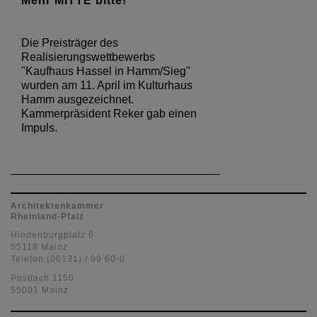
Mehr MITTE bitte!
Die Preisträger des
Realisierungswettbewerbs
"Kaufhaus Hassel in Hamm/Sieg"
wurden am 11. April im Kulturhaus
Hamm ausgezeichnet.
Kammerpräsident Reker gab einen
Impuls.
Architektenkammer
Rheinland-Pfalz
Hindenburgplatz 6
55118 Mainz
Telefon (06131) / 99 60-0
Postfach 1150
55001 Mainz