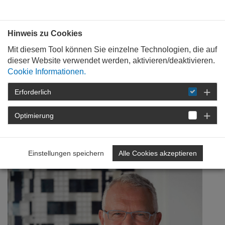
Bauen mit
Plan
:
die
architekten
.org
Hinweis zu Cookies
Mit diesem Tool können Sie einzelne Technologien, die auf
dieser Website verwendet werden, aktivieren/deaktivieren.
Cookie Informationen.
Erforderlich
STARTSEITE
NEWSROOM
DETAIL
Optimierung
12. Dezember 2018
Kleinstädte stärken
Einstellungen speichern
Alle Cookies akzeptieren