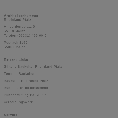
Architektenkammer
Rheinland-Pfalz
Hindenburgplatz 6
55118 Mainz
Telefon (06131) / 99 60-0
Postfach 1150
55001 Mainz
Externe Links
Stiftung Baukultur Rheinland-Pfalz
Zentrum Baukultur
Baukultur Rheinland-Pfalz
Bundesarchitektenkammer
Bundesstiftung Baukultur
Versorgungswerk
Service