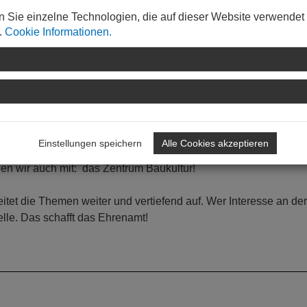
Hier gilt es, zusammen umsetzbare, realistische Strategien zu
n Sie einzelne Technologien, die auf dieser Website verwendet
ischen Akteuren vor Ort zu verlangen!
.
Cookie Informationen.
st eine Demografiewoche durchzuführen. Ziel soll eine
 Land sein - und zwar in allen Bereichen der Demografie! Im R
cher Wandel“ soll eine Woche geplant und mit allen Ressorts und
Einstellungen speichern
Alle Cookies akzeptieren
mer bietet sich hier gerne als ein Kooperationspartner an, mi
en wir auch mit: das Zentrum Baukultur!
itet die Themen weiter und vertiefend auf. Wer Interesse an der
elle. Das schafft das Ehrenamt!