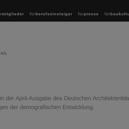
r
mitglieder
für
berufseinsteiger
für
presse
für
baukult
AIL
in der April-Ausgabe des Deutschen Architektenbla
gen der demografischen Entwicklung.