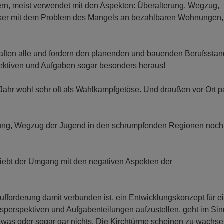
ikern, meist verwendet mit den Aspekten: Überalterung, Wegzug,
ärker mit dem Problem des Mangels an bezahlbaren Wohnungen,
ften alle und fordern den planenden und bauenden Berufsstan
ektiven und Aufgaben sogar besonders heraus!
s Jahr wohl sehr oft als Wahlkampfgetöse. Und draußen vor Ort p
terung, Wegzug der Jugend in den schrumpfenden Regionen noch 
eliebt der Umgang mit den negativen Aspekten der
fforderung damit verbunden ist, ein Entwicklungskonzept für e
perspektiven und Aufgabenteilungen aufzustellen, geht im Si
twas oder sogar gar nichts. Die Kirchtürme scheinen zu wachs