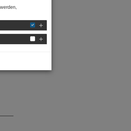
 werden,
ahmen
t dem