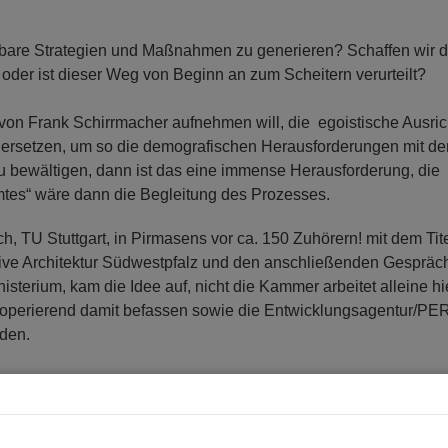
tzbare Strategien und Maßnahmen zu generieren? Schaffen wir d
oder ist dieser Weg von Beginn an zum Scheitern verurteilt?
on Frank Schirrmacher aufnehmen will, die egoistische Ausri
u ersetzen, um so die demografischen Herausforderungen mit de
 bewältigen, dann ist das eine immense Herausforderung, die
mtes“ wäre dann die Begleitung des Prozesses.
h, TU Stuttgart, in Pirmasens vor ca. 150 Zuhörern! mit dem Tit
iative Architektur Südwestpfalz und den anschließenden Gesprä
sterium, kam die Idee auf, nicht die Kammer arbeitet alleine hi
 kooperierend damit befassen sowie die Entwicklungsagentur/PE
den.
t den unterschiedlichen Herausforderungen in den Regionen ver
den Infrastruktur, der mangelnden Versorgung, der Überalterun
ngsproblematik im Speckgürtel der Oberzentren, dem Mangel a