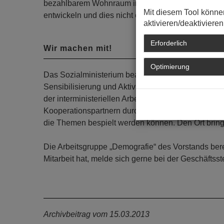
bezahlbarem Wohnraum in den Zentren selbst usw. 
Mit diesem Tool könne
entwickeln und dies nicht einfach nur von den polit
aktivieren/deaktivieren
Erforderlich
Wir machen mit!
Optimierung
Das Sozialministerium beabsichtigt in diesem Herb
Sensibilisierung und Aktivierung für das Thema im
der interministeriellen Arbeitsgruppe „Demografis
Kooperationspartnern durchgeführt werden. Die Kam
die Themen bespielt werden können. Den Ort bring
Die Arbeitsgruppe „Demografie“ des Vorstands bere
Mitarbeit hat, melde sich gerne bei der Geschäftsst
Archivbeitrag vom 15.03.2013