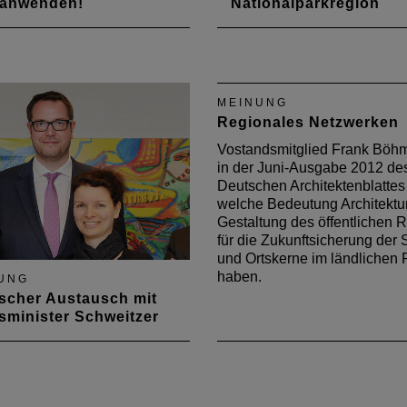
 anwenden!
Nationalparkregion
eue“ städtebauliche
Die „Gleichwertigkeit der 
ung konzentriert sich
ist derzeit das Thema, wen
tig auf drei Programme:
um die Zukunft des ländlic
dige Zentren“, „Sozialer
Raumes geht. Dabei liegt d
MEINUNG
menhalt“ und „Wachstum
Fokus in der Zukunftsfähigk
Regionales Netzwerken
chhaltige Erneuerung“ und
der Mobilität und der
t insgesamt 790 Millionen
Digitalisierung. In der Tat
Vostandsmitglied Frank Böhm
usgestattet. Eine
funktionieren Industrie 4.0
in der Juni-Ausgabe 2012 de
isung von…
working…
Deutschen Architektenblattes 
welche Bedeutung Architektu
Gestaltung des öffentlichen
für die Zukunftsicherung der S
und Ortskerne im ländlichen
haben.
UNG
ischer Austausch mit
sminister Schweitzer
Mai 2013 trafen sich
ter des Präsidiums der
tektenkammer mit