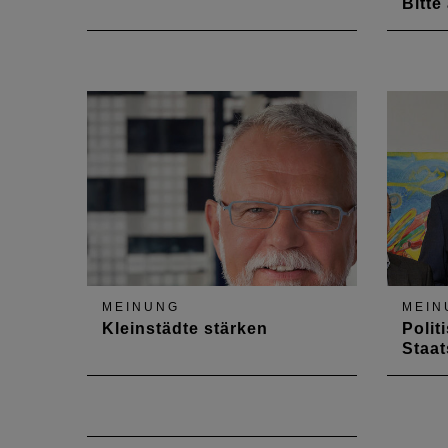
Bitte
Die „n
Förder
zukünf
„Leben
Zusam
und na
ist mi
Euro a
Auswe
MEINUNG
MEIN
Kleinstädte stärken
Polit
Staat
In Deutschland leben rund 30
Am 2. 
Prozent der Bevölkerung in
Vertre
Kleinstädten (Gemeinden mit 5
Archi