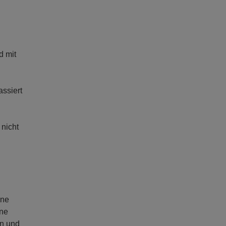
d mit
assiert
nicht
ine
nne
en und