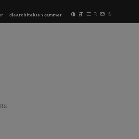
ur
die
architektenkammer
tts