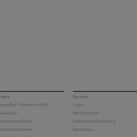
minister Alexander
tzer, Ministerium für Arbeit,
es und Demografie, und
oph Beck, Referent für
Wohnformen. Zentrales
 war der…
Links
Service
Baukultur Rheinland-Pfalz
Login
Baukultur
Mediencenter
 Rheinland-Pfalz
Datenschutzerklärung
chitektenkammer
Newsletter