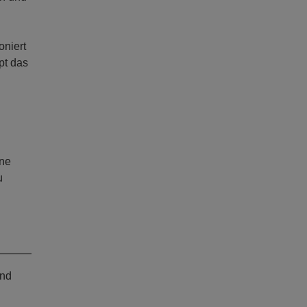
niert
pt das
ine
u
und