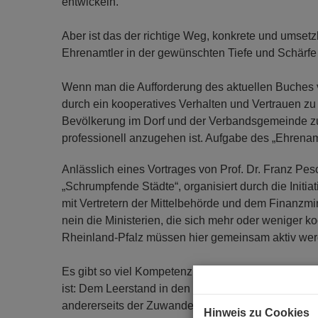
entwickeln.
Aber ist das der richtige Weg, konkrete und umse
Ehrenamtler in der gewünschten Tiefe und Schärfe 
Wenn man die Aufforderung des aktuellen Buches v
durch ein kooperatives Verhalten und Vertrauen z
Bevölkerung im Dorf und der Verbandsgemeinde zu
professionell anzugehen ist. Aufgabe des „Ehrena
Anlässlich eines Vortrages von Prof. Dr. Franz Pesc
„Schrumpfende Städte“, organisiert durch die Init
mit Vertretern der Mittelbehörde und dem Finanzmini
nein die Ministerien, die sich mehr oder weniger
Rheinland-Pfalz müssen hier gemeinsam aktiv wer
Es gibt so viel Kompetenz im Land, die bestens mi
ist: Dem Leerstand in den Dörfern, der wegbrechen
andererseits der Zuwanderung, der Nachverdichtu
Hinweis zu Cookies