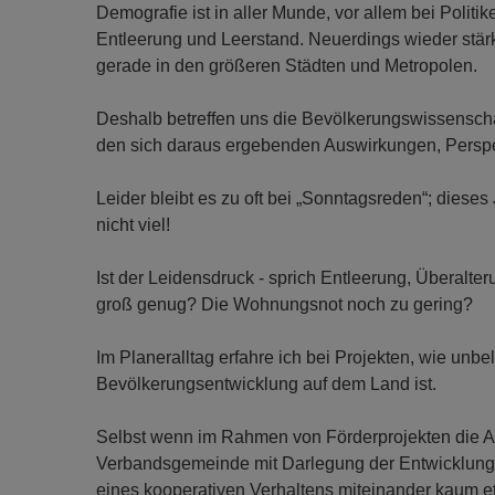
Demografie ist in aller Munde, vor allem bei Polit
Entleerung und Leerstand. Neuerdings wieder st
gerade in den größeren Städten und Metropolen.
Deshalb betreffen uns die Bevölkerungswissenscha
den sich daraus ergebenden Auswirkungen, Persp
Leider bleibt es zu oft bei „Sonntagsreden“; diese
nicht viel!
Ist der Leidensdruck - sprich Entleerung, Überal
groß genug? Die Wohnungsnot noch zu gering?
Im Planeralltag erfahre ich bei Projekten, wie unb
Bevölkerungsentwicklung auf dem Land ist.
Selbst wenn im Rahmen von Förderprojekten die Au
Verbandsgemeinde mit Darlegung der Entwicklungs
eines kooperativen Verhaltens miteinander kaum e