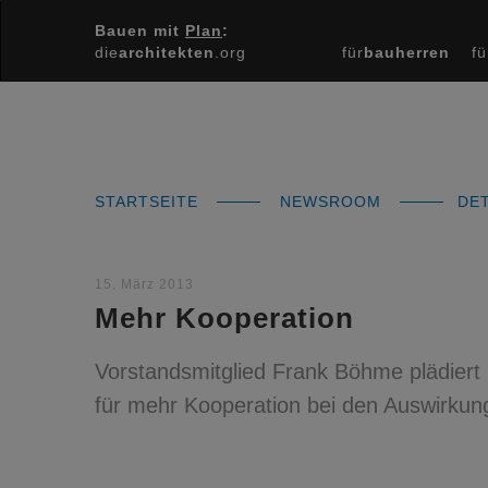
Bauen mit
Plan
:
die
architekten
.org
für
bauherren
fü
STARTSEITE
NEWSROOM
DET
15. März 2013
Mehr Kooperation
Vorstandsmitglied Frank Böhme plädiert 
für mehr Kooperation bei den Auswirkun