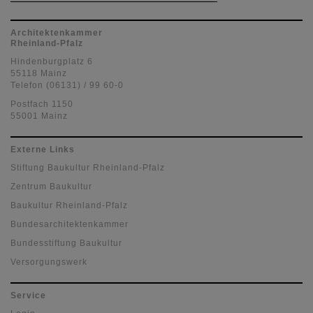
Architektenkammer
Rheinland-Pfalz
Hindenburgplatz 6
55118 Mainz
Telefon (06131) / 99 60-0
Postfach 1150
55001 Mainz
Externe Links
Stiftung Baukultur Rheinland-Pfalz
Zentrum Baukultur
Baukultur Rheinland-Pfalz
Bundesarchitektenkammer
Bundesstiftung Baukultur
Versorgungswerk
Service