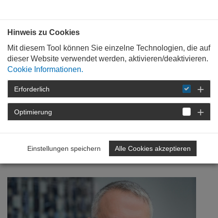
Bauen mit
Plan
:
die
architekten
.org
Hinweis zu Cookies
Mit diesem Tool können Sie einzelne Technologien, die auf
dieser Website verwendet werden, aktivieren/deaktivieren.
Cookie Informationen.
Erforderlich
STARTSEITE
NEWSROOM
DETAIL
Optimierung
09. März 2017
Integrierte
Einstellungen speichern
Alle Cookies akzeptieren
Standortentwicklung