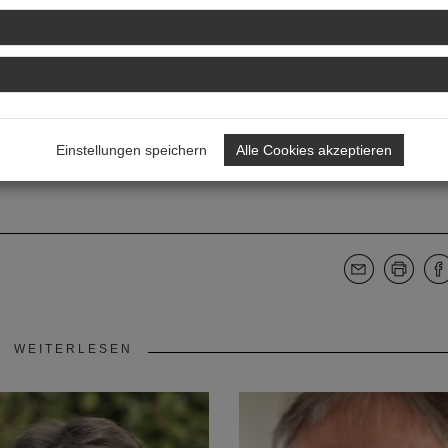
hend nehme ich für die beiden Vertreterversammlungen im Jahr Url
tarbeitet, kann man selber bestimmen. Die Treffen finden aber
man dafür nicht zwingend einen Urlaubstag benötigt.
Einstellungen speichern
Alle Cookies akzeptieren
WEITERLESEN