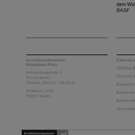
dem Woh
BASF
Architektenkammer
Externe 
Rheinland-Pfalz
Stiftung 
Hindenburgplatz 6
Zentrum 
55118 Mainz
Telefon (06131) / 99 60-0
Baukultur
Postfach 1150
Bundesar
55001 Mainz
Bundessti
Versorgu