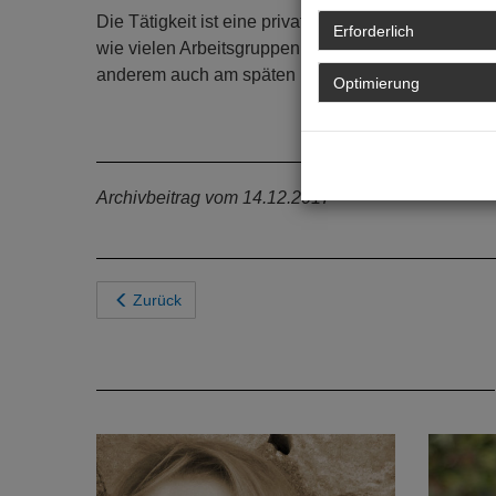
Die Tätigkeit ist eine private Initiative, entsprec
Erforderlich
wie vielen Arbeitsgruppen oder Ausschüssen man mi
anderem auch am späten Nachmittag statt, sodass 
Optimierung
Archivbeitrag vom 14.12.2017
Zurück