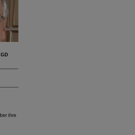
 SGD
hörde
z und
 Im
ine
ber ihre