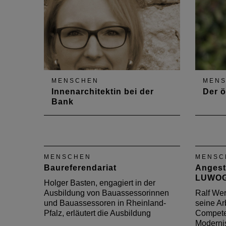
MENSCHEN
MEN
Innenarchitektin bei der
Der ö
Bank
Kristin Pfeifer arbeitet seit 2010
Stadtp
bei der Sparkasse Rhein-Nahe.
stellv
Im Gespräch mit dem DAB
Abteil
berichtet sie aus ihrem
Bauauf
MENSCHEN
MENSC
abwechslungsreichen
Im Int
Baureferendariat
Angeste
Berufsalltag.
Vortei
LUWO
öffent
Holger Basten, engagiert in der
Ausbildung von Bauassessorinnen
Ralf Wer
und Bauassessoren in Rheinland-
seine Arb
Pfalz, erläutert die Ausbildung
Compete
Moderni