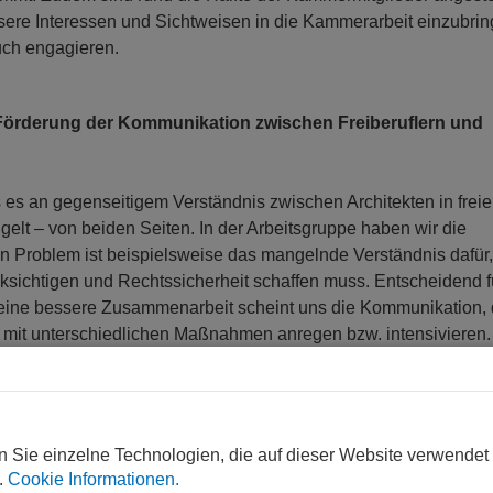
nsere Interessen und Sichtweisen in die Kammerarbeit einzubrin
uch engagieren.
„Förderung der Kommunikation zwischen Freiberuflern und
s es an gegenseitigem Verständnis zwischen Architekten in frei
lt – von beiden Seiten. In der Arbeitsgruppe haben wir die
n Problem ist beispielsweise das mangelnde Verständnis dafür
cksichtigen und Rechtssicherheit schaffen muss. Entscheidend f
 eine bessere Zusammenarbeit scheint uns die Kommunikation, 
r mit unterschiedlichen Maßnahmen anregen bzw. intensivieren.
liche Hindernisse in der Zusammenarbeit zwischen freien Büro
nächste Thema.
rstützt, oder nehmen Sie beispielsweise für die
n Sie einzelne Technologien, die auf dieser Website verwendet
.
Cookie Informationen.