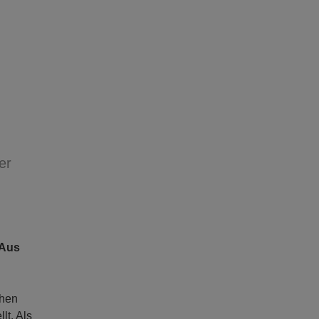
er
 Aus
chen
lt. Als