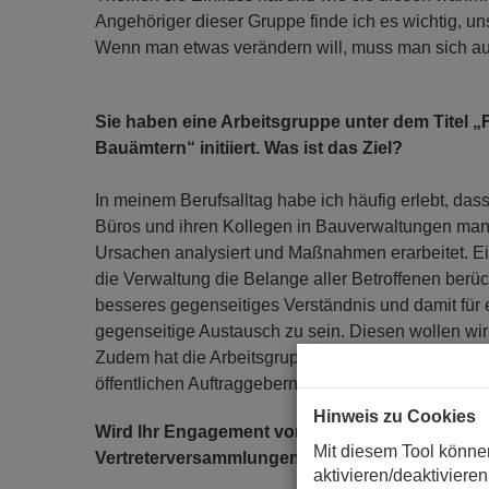
Angehöriger dieser Gruppe finde ich es wichtig, u
Wenn man etwas verändern will, muss man sich a
Sie haben eine Arbeitsgruppe unter dem Titel 
Bauämtern“ initiiert. Was ist das Ziel?
In meinem Berufsalltag habe ich häufig erlebt, das
Büros und ihren Kollegen in Bauverwaltungen mange
Ursachen analysiert und Maßnahmen erarbeitet. Ei
die Verwaltung die Belange aller Betroffenen berü
besseres gegenseitiges Verständnis und damit für
gegenseitige Austausch zu sein. Diesen wollen wi
Zudem hat die Arbeitsgruppe gezeigt, dass es ähn
öffentlichen Auftraggebern gibt. Dies ist nun das 
Hinweis zu Cookies
Wird Ihr Engagement von Ihrem Arbeitgeber unte
Mit diesem Tool könne
Vertreterversammlungen Urlaub?
aktivieren/deaktivieren