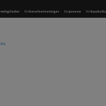
r
mitglieder
für
berufseinsteiger
für
presse
für
baukult
AIL