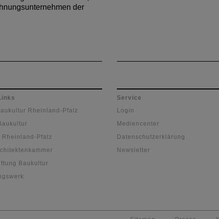
nungsunternehmen der
Links
Service
Baukultur Rheinland-Pfalz
Login
Baukultur
Mediencenter
 Rheinland-Pfalz
Datenschutzerklärung
chitektenkammer
Newsletter
ftung Baukultur
ngswerk