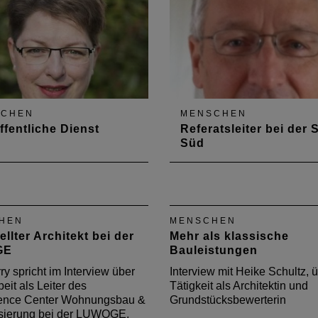
SCHEN
MENSCHEN
ffentliche Dienst
Referatsleiter bei der
Süd
lanerin Beatrice Karg ist
Matthias Dreyer ist bei der
ertretende Leiterin der
Oberen Landesplanungsbe
ung Stadtplanung und
für die Raumordnung und
sicht bei der Stadt Worms.
Landesplanung in der Pfal
HEN
MENSCHEN
erview spricht Sie über die
in Rheinhessen zuständig.
llter Architekt bei der
Mehr als klassische
le einer Beschäftigung im
Interview spricht er über se
GE
Bauleistungen
lichen Dienst.
Tätigkeit.
ry spricht im Interview über
Interview mit Heike Schultz, ü
eit als Leiter des
Tätigkeit als Architektin und
nce Center Wohnungsbau &
Grundstücksbewerterin
sierung bei der LUWOGE,