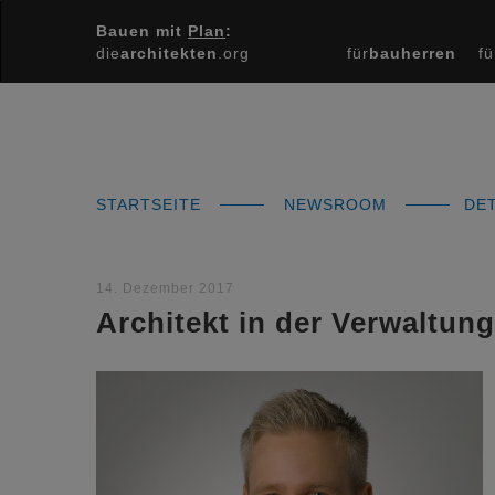
Bauen mit
Plan
:
die
architekten
.org
für
bauherren
fü
STARTSEITE
NEWSROOM
DET
14. Dezember 2017
Architekt in der Verwaltung