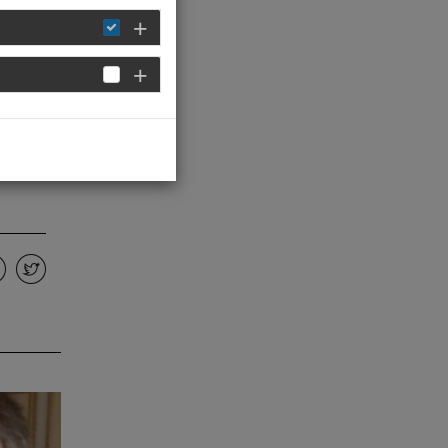
aub. In
 unter