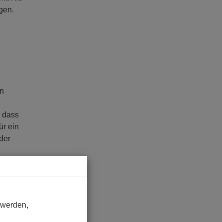
gen.
en
, dass
ür ein
der
s und
 werden,