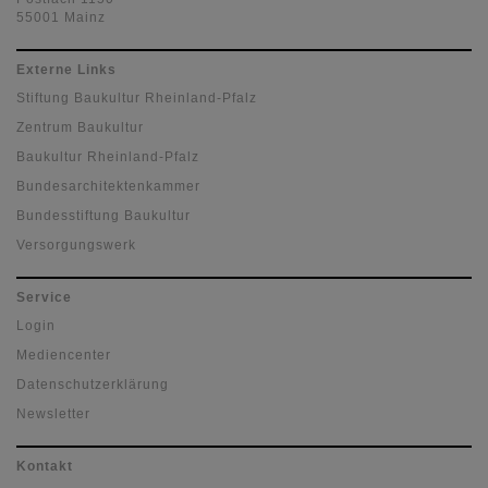
55001 Mainz
Externe Links
Stiftung Baukultur Rheinland-Pfalz
Zentrum Baukultur
Baukultur Rheinland-Pfalz
Bundesarchitektenkammer
Bundesstiftung Baukultur
Versorgungswerk
Service
Login
Mediencenter
Datenschutzerklärung
Newsletter
Kontakt