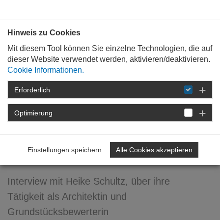
Bauen mit
Plan
:
die
architekten
.org
Hinweis zu Cookies
Mit diesem Tool können Sie einzelne Technologien, die auf
dieser Website verwendet werden, aktivieren/deaktivieren.
Cookie Informationen.
Erforderlich
STARTSEITE
NEWSROOM
DETAIL
Optimierung
23. Juli 2014
Mehr als klassische
Einstellungen speichern
Alle Cookies akzeptieren
Bauleistungen
Interview mit Heike Schultz, über ihre
Tätigkeit als Architektin und
Grundstücksbewerterin