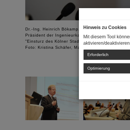
Hinweis zu Cookies
Dr.-Ing. Heinrich Bökamp, Münster
Präsident der Ingenieurkammer Nordrhein-Westf
Mit diesem Tool könne
"Einsturz des Kölner Stadtarchivs - Ursachen- u
aktivieren/deaktivieren
Foto: Kristina Schäfer, Mainz
Erforderlich
Optimierung