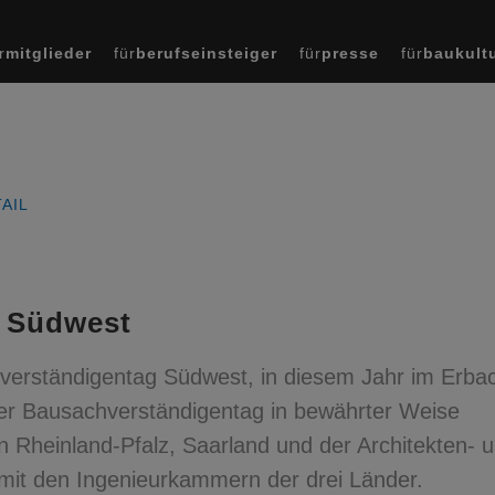
r
mitglieder
für
berufseinsteiger
für
presse
für
baukult
AIL
g Südwest
verständigentag Südwest, in diesem Jahr im Erba
 der Bausachverständigentag in bewährter Weise
Rheinland-Pfalz, Saarland und der Architekten- 
t den Ingenieurkammern der drei Länder.