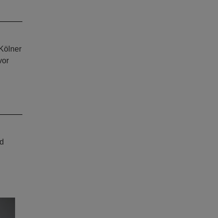
Kölner
vor
rd
ext