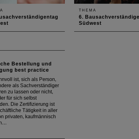
A
THEMA
ausachverständigentag
6. Bausachverständig
est
Südwest
 Juni 2014 fand der siebte
Am 6. Juni 2013 fand der s
chverständigentag
Bausachverständigentag
t, in diesem Jahr in der
Südwest, in diesem Jahr i
nn-Neuberger-Sportschule
Kongresszentrum in Mainz, s
rbrücken, statt. Veranstaltet
Veranstaltet wurde der
liche Bestellung und
 der
Bausachverständigentag in
igung best practice
chverständigentag in
bewährter Weise gemeins
rter Weise gemeinsam von
den Architektenkammern
nvoll ist, sich als Person,
rchitektenkammern…
Rheinland-Pfalz, Saarlan
dere als Sachverständiger
eren zu lassen oder nicht,
er für sich selbst
en. Die Zertifizierung ist
häftliche Tätigkeit in aller
n privaten, kaufmännisch
en…