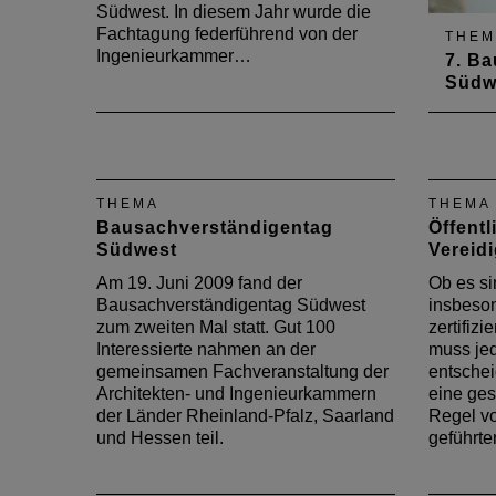
Südwest. In diesem Jahr wurde die
Fachtagung federführend von der
THEM
Ingenieurkammer…
7. B
Südw
Am 12.
Bausa
Südwes
Herma
THEMA
THEMA
in Saa
Bausachverständigentag
Öffent
wurde
Südwest
Vereid
Bausa
bewäh
Am 19. Juni 2009 fand der
Ob es sin
den A
Bausachverständigentag Südwest
insbeson
zum zweiten Mal statt. Gut 100
zertifizi
Interessierte nahmen an der
muss jed
gemeinsamen Fachveranstaltung der
entscheid
Architekten- und Ingenieurkammern
eine gesc
der Länder Rheinland-Pfalz, Saarland
Regel vo
und Hessen teil.
geführt