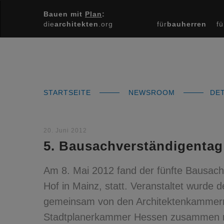
Bauen mit
Plan
:
die
architekten
.org
für
bauherren
fü
STARTSEITE
NEWSROOM
DET
20. Juni 2012
5. Bausachverständigenta
Am 8. Mai 2012 fand der fünfte Bausach
Hof in Mainz, statt. Veranstaltet wurde
gemeinsam von den Architektenkammern 
Stadtplanerkammer Hessen zusammen mi