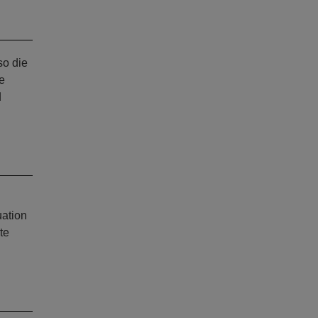
so die
e
d
uation
te