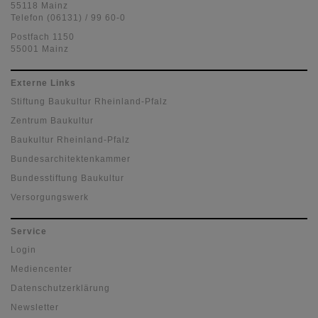
55118 Mainz
Telefon (06131) / 99 60-0
Postfach 1150
55001 Mainz
Externe Links
Stiftung Baukultur Rheinland-Pfalz
Zentrum Baukultur
Baukultur Rheinland-Pfalz
Bundesarchitektenkammer
Bundesstiftung Baukultur
Versorgungswerk
Service
Login
Mediencenter
Datenschutzerklärung
Newsletter