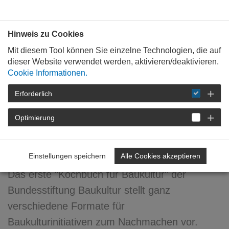
Bauen mit
Plan
:
die
architekten
.org
Hinweis zu Cookies
Mit diesem Tool können Sie einzelne Technologien, die auf
dieser Website verwendet werden, aktivieren/deaktivieren.
Cookie Informationen.
Erforderlich
STARTSEITE
NEWSROOM
DETAIL
Optimierung
17. Januar 2018
33 Baukultur Rezepte
Einstellungen speichern
Alle Cookies akzeptieren
Das erste "Kochbuch für Baukultur" der
Bundesstiftung Baukultur stellt ganz
verschiedene Formate für
Baukulturinitiativen zum Nachmachen vor.