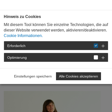
Bauen mit
Plan
:
die
architekten
.org
Hinweis zu Cookies
Mit diesem Tool können Sie einzelne Technologien, die auf
dieser Website verwendet werden, aktivieren/deaktivieren.
Cookie Informationen.
Erforderlich
STARTSEITE
NEWSROOM
DETAIL
Optimierung
28. August 2023
22. Bauforum Rheinland-
Einstellungen speichern
Alle Cookies akzeptieren
Pfalz