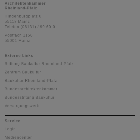
Architektenkammer
Rheinland-Pfalz
Hindenburgplatz 6
55118 Mainz
Telefon (06131) / 99 60-0
Postfach 1150
55001 Mainz
Externe Links
Stiftung Baukultur Rheinland-Pfalz
Zentrum Baukultur
Baukultur Rheinland-Pfalz
Bundesarchitektenkammer
Bundesstiftung Baukultur
Versorgungswerk
Service
Login
Mediencenter