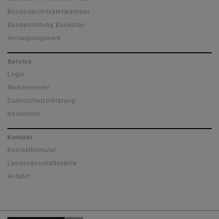
Bundesarchitektenkammer
Bundesstiftung Baukultur
Versorgungswerk
Service
Login
Mediencenter
Datenschutzerklärung
Newsletter
Kontakt
Kontaktformular
Landesgeschäftsstelle
Anfahrt