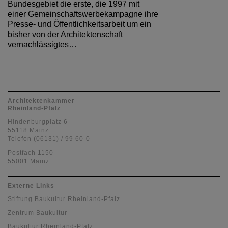
Bundesgebiet die erste, die 1997 mit
einer Gemeinschaftswerbekampagne ihre
Presse- und Öffentlichkeitsarbeit um ein
bisher von der Architektenschaft
vernachlässigtes…
Architektenkammer
Rheinland-Pfalz
Hindenburgplatz 6
55118 Mainz
Telefon (06131) / 99 60-0
Postfach 1150
55001 Mainz
Externe Links
Stiftung Baukultur Rheinland-Pfalz
Zentrum Baukultur
Baukultur Rheinland-Pfalz