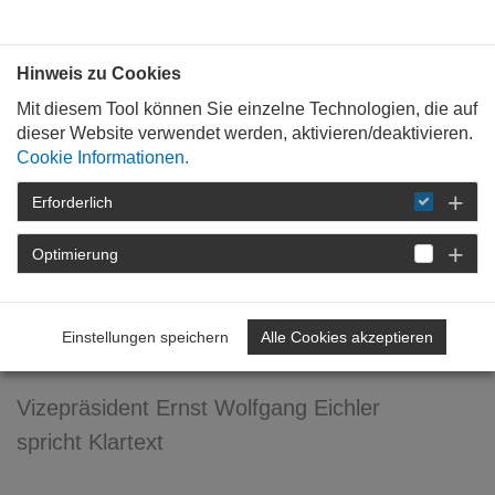
Bauen mit
Plan
:
die
architekten
.org
Hinweis zu Cookies
Mit diesem Tool können Sie einzelne Technologien, die auf
dieser Website verwendet werden, aktivieren/deaktivieren.
Cookie Informationen.
Erforderlich
STARTSEITE
NEWSROOM
DETAIL
Optimierung
18. Januar 2012
Werbung? ... ab in die
Einstellungen speichern
Alle Cookies akzeptieren
Tonne!
Vizepräsident Ernst Wolfgang Eichler
spricht Klartext