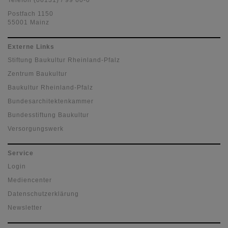
Telefon (06131) / 99 60-0
Postfach 1150
55001 Mainz
Externe Links
Stiftung Baukultur Rheinland-Pfalz
Zentrum Baukultur
Baukultur Rheinland-Pfalz
Bundesarchitektenkammer
Bundesstiftung Baukultur
Versorgungswerk
Service
Login
Mediencenter
Datenschutzerklärung
Newsletter