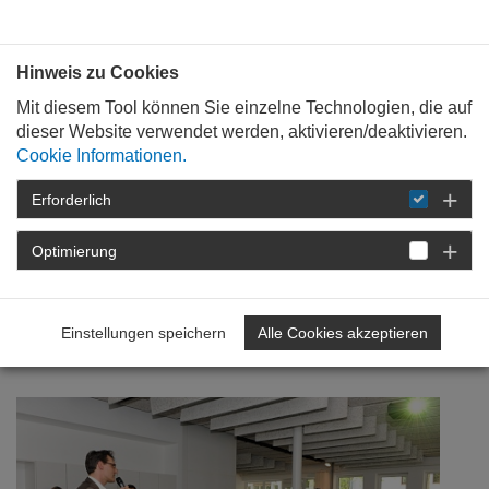
Bauen mit
Plan
:
die
architekten
.org
Hinweis zu Cookies
Mit diesem Tool können Sie einzelne Technologien, die auf
dieser Website verwendet werden, aktivieren/deaktivieren.
Cookie Informationen.
Erforderlich
STARTSEITE
NEWSROOM
DETAIL
Optimierung
19. Juni 2009
Tausend und ein Plan |
Einstellungen speichern
Alle Cookies akzeptieren
kammerstart 2009