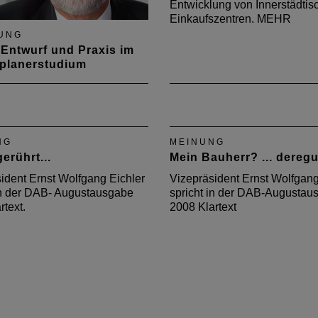
Entwicklung von Innerstädtis
Einkaufszentren. MEHR
UNG
Entwurf und Praxis im
tplanerstudium
andsmitglied Frank Böhme
sich in der August-
be des Deutschen
ektenblattes Gedanken
NG
MEINUNG
as Stadtplaner-Studium
erührt...
Mein Bauherr? ... deregul
ident Ernst Wolfgang Eichler
Vizepräsident Ernst Wolfgang
in der DAB- Augustausgabe
spricht in der DAB-Augustau
rtext.
2008 Klartext