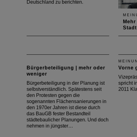
Deutschland zu berichten.
MEIN
Mehr 
Stad
Vorst
macht 
Ausga
Archit
MEINU
über d
Bürgerbeteiligung | mehr oder
Vorne g
weniger
Vizepräs
Bürgerbeteiligung in der Planung ist
spricht 
selbstverständlich. Spätestens seit
2011 Kla
den Protesten gegen die
sogenannten Flächensanierungen in
den 1970er Jahren ist diese durch
das BauGB fester Bestandteil
städtebaulicher Planungen. Und doch
nehmen in jüngster…