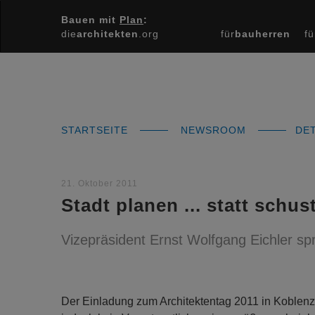
Bauen mit
Plan
:
die
architekten
.org
für
bauherren
fü
STARTSEITE
NEWSROOM
DET
21. Oktober 2011
Stadt planen ... statt schus
Vizepräsident Ernst Wolfgang Eichler spr
Der Einladung zum Architektentag 2011 in Koblenz