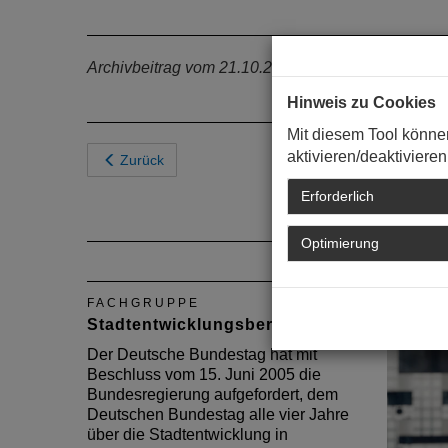
Archivbeitrag vom 21.10.2011
Hinweis zu Cookies
Mit diesem Tool könne
aktivieren/deaktivieren
Zurück
Erforderlich
Optimierung
FACHGRUPPE
Stadtentwicklungsbericht 2020
Der Deutsche Bundestag hat mit
Beschluss vom 15. Juni 2005 die
Bundesregierung aufgefordert, dem
Deutschen Bundestag alle vier Jahre
über die Stadtentwicklung in