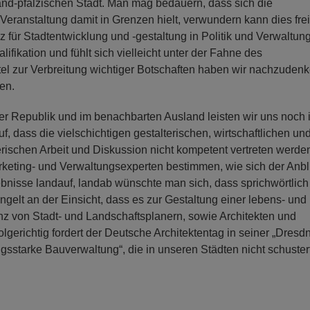
land-pfälzischen Stadt. Man mag bedauern, dass sich die
eranstaltung damit in Grenzen hielt, verwundern kann dies frei
z für Stadtentwicklung und -gestaltung in Politik und Verwaltun
ikation und fühlt sich vielleicht unter der Fahne des
tel zur Verbreitung wichtiger Botschaften haben wir nachzudenk
en.
ser Republik und im benachbarten Ausland leisten wir uns noch
 dass die vielschichtigen gestalterischen, wirtschaftlichen un
ischen Arbeit und Diskussion nicht kompetent vertreten werde
arketing- und Verwaltungsexperten bestimmen, wie sich der Anbl
gebnisse landauf, landab wünschte man sich, dass sprichwörtlic
gelt an der Einsicht, dass es zur Gestaltung einer lebens- und
 von Stadt- und Landschaftsplanern, sowie Architekten und
olgerichtig fordert der Deutsche Architektentag in seiner „Dresd
gsstarke Bauverwaltung“, die in unseren Städten nicht schustert