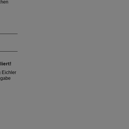
chen
iert!
 Eichler
sgabe