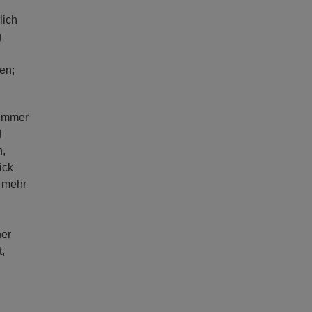
lich
g
en;
 immer
d
n,
ick
h mehr
ner
,