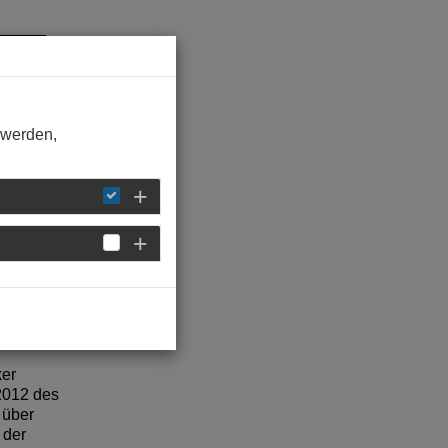
 werden,
us
er
 2012 des
 über
 der