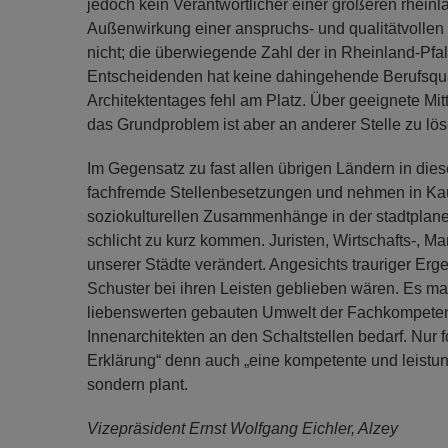
jedoch kein Verantwortlicher einer größeren rhein
Außenwirkung einer anspruchs- und qualitätvollen V
nicht; die überwiegende Zahl der in Rheinland-Pfal
Entscheidenden hat keine dahingehende Berufsqualif
Architektentages fehl am Platz. Über geeignete Mit
das Grundproblem ist aber an anderer Stelle zu lös
Im Gegensatz zu fast allen übrigen Ländern in die
fachfremde Stellenbesetzungen und nehmen in Kauf,
soziokulturellen Zusammenhänge in der stadtplaner
schlicht zu kurz kommen. Juristen, Wirtschafts-, M
unserer Städte verändert. Angesichts trauriger Er
Schuster bei ihren Leisten geblieben wären. Es man
liebenswerten gebauten Umwelt der Fachkompetenz
Innenarchitekten an den Schaltstellen bedarf. Nur f
Erklärung“ denn auch „eine kompetente und leistun
sondern plant.
Vizepräsident Ernst Wolfgang Eichler, Alzey