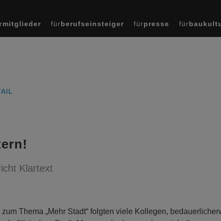
r
mitglieder
für
berufseinsteiger
für
presse
für
baukult
AIL
tern!
icht Klartext
 zum Thema „Mehr Stadt“ folgten viele Kollegen, bedauerlicher