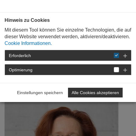
Bauen mit
Plan
:
die
architekten
.org
Hinweis zu Cookies
Mit diesem Tool können Sie einzelne Technologien, die auf
dieser Website verwendet werden, aktivieren/deaktivieren.
Cookie Informationen.
Erforderlich
STARTSEITE
NEWSROOM
DETAIL
Optimierung
15. Februar 2018
Sachverständige im Fokus
Einstellungen speichern
Alle Cookies akzeptieren