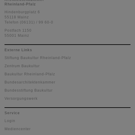
Rheinland-Pfalz
Hindenburgplatz 6
55118 Mainz
Telefon (06131) / 99 60-0
Postfach 1150
55001 Mainz
Externe Links
Stiftung Baukultur Rheinland-Pfalz
Zentrum Baukultur
Baukultur Rheinland-Pfalz
Bundesarchitektenkammer
Bundesstiftung Baukultur
Versorgungswerk
Service
Login
Mediencenter