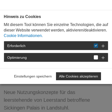
Bauen mit
Plan
:
die
architekten
.org
Hinweis zu Cookies
Mit diesem Tool können Sie einzelne Technologien, die auf
dieser Website verwendet werden, aktivieren/deaktivieren.
Cookie Informationen.
Erforderlich
STARTSEITE
NEWSROOM
DETAIL
Optimierung
07. August 2023
Planwerkstatt Local Heroes
Einstellungen speichern
Alle Cookies akzeptieren
2.0
Neue Nutzungskonzepte für das
leerstehende von Leerstand betroffene
Sickingen Palais in Landstuhl.