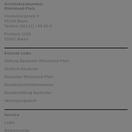
Architektenkammer
Rheinland-Pfalz
Hindenburgplatz 6
55118 Mainz
Telefon (06131) / 99 60-0
Postfach 1150
55001 Mainz
Externe Links
Stiftung Baukultur Rheinland-Pfalz
Zentrum Baukultur
Baukultur Rheinland-Pfalz
Bundesarchitektenkammer
Bundesstiftung Baukultur
Versorgungswerk
Service
Login
Mediencenter