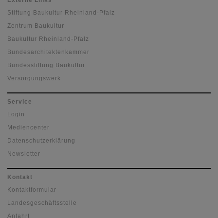
Stiftung Baukultur Rheinland-Pfalz
Zentrum Baukultur
Baukultur Rheinland-Pfalz
Bundesarchitektenkammer
Bundesstiftung Baukultur
Versorgungswerk
Service
Login
Mediencenter
Datenschutzerklärung
Newsletter
Kontakt
Kontaktformular
Landesgeschäftsstelle
Anfahrt