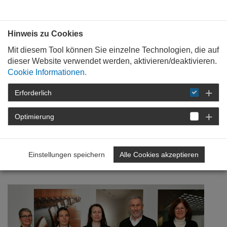
Bauen mit
Plan
:
die
architekten
.org
Hinweis zu Cookies
Mit diesem Tool können Sie einzelne Technologien, die auf
dieser Website verwendet werden, aktivieren/deaktivieren.
Cookie Informationen.
Erforderlich
STARTSEITE
NEWSROOM
DETAIL
Optimierung
03. Januar 2023
Mit Landrätin Weigand im
Einstellungen speichern
Alle Cookies akzeptieren
Gespräch