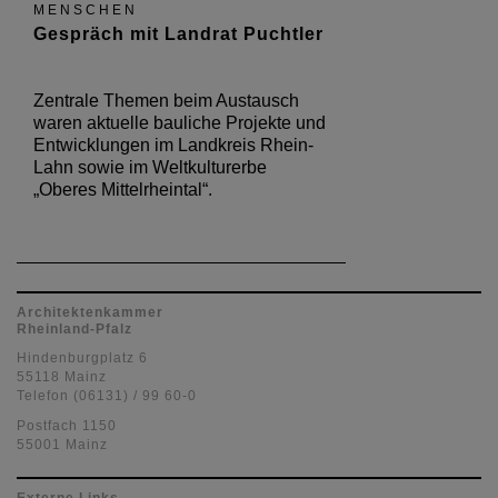
MENSCHEN
Gespräch mit Landrat Puchtler
Zentrale Themen beim Austausch
waren aktuelle bauliche Projekte und
Entwicklungen im Landkreis Rhein-
Lahn sowie im Weltkulturerbe
„Oberes Mittelrheintal“.
Architektenkammer
Rheinland-Pfalz
Hindenburgplatz 6
55118 Mainz
Telefon (06131) / 99 60-0
Postfach 1150
55001 Mainz
Externe Links