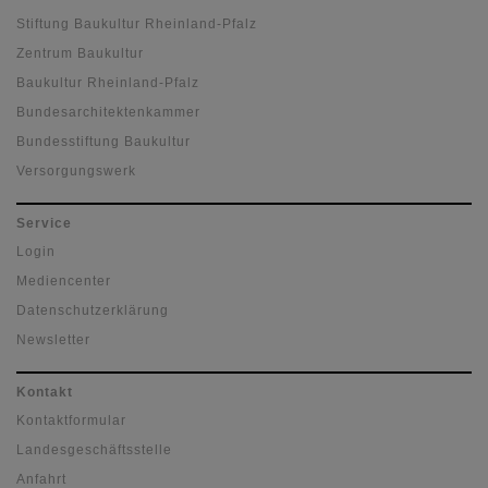
Stiftung Baukultur Rheinland-Pfalz
Zentrum Baukultur
Baukultur Rheinland-Pfalz
Bundesarchitektenkammer
Bundesstiftung Baukultur
Versorgungswerk
Service
Login
Mediencenter
Datenschutzerklärung
Newsletter
Kontakt
Kontaktformular
Landesgeschäftsstelle
Anfahrt