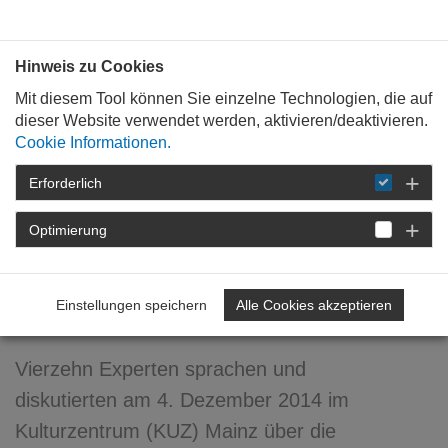
Bauen mit
Plan
:
die
architekten
.org
Hinweis zu Cookies
Mit diesem Tool können Sie einzelne Technologien, die auf
dieser Website verwendet werden, aktivieren/deaktivieren.
Cookie Informationen.
Erforderlich
STARTSEITE
NEWSROOM
DETAIL
Optimierung
11. Dezember 2014
MehrWert statt Müll -
Einstellungen speichern
Alle Cookies akzeptieren
Architektur als Ressource
Vierzehn Experten sprachen und
diskutierten am 4. Dezember 2014 im
Kulturzentrum (KUZ) Mainz über die