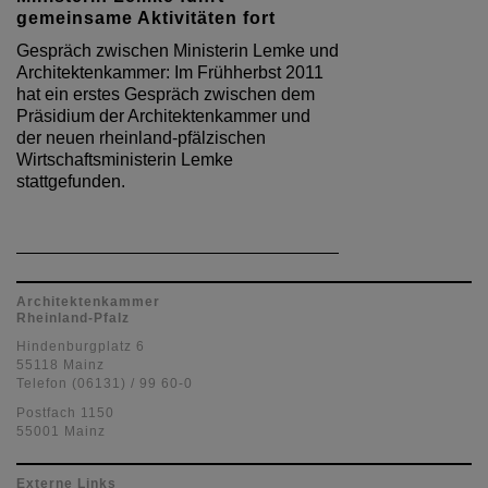
gemeinsame Aktivitäten fort
Gespräch zwischen Ministerin Lemke und
Architektenkammer: Im Frühherbst 2011
hat ein erstes Gespräch zwischen dem
Präsidium der Architektenkammer und
der neuen rheinland-pfälzischen
Wirtschaftsministerin Lemke
stattgefunden.
Architektenkammer
Rheinland-Pfalz
Hindenburgplatz 6
55118 Mainz
Telefon (06131) / 99 60-0
Postfach 1150
55001 Mainz
Externe Links