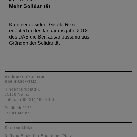
Mehr Solidarität
Kammerpräsident Gerold Reker
erläutert in der Januarausgabe 2013
des DAB die Beitragsanpassung aus
Gründen der Solidarität
Architektenkammer
Rheinland-Pfalz
Hindenburgplatz 6
55118 Mainz
Telefon (06131) / 99 60-0
Postfach 1150
55001 Mainz
Externe Links
Stiftung Baukultur Rheinland-Pfalz