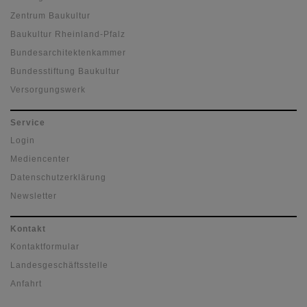
Zentrum Baukultur
Baukultur Rheinland-Pfalz
Bundesarchitektenkammer
Bundesstiftung Baukultur
Versorgungswerk
Service
Login
Mediencenter
Datenschutzerklärung
Newsletter
Kontakt
Kontaktformular
Landesgeschäftsstelle
Anfahrt