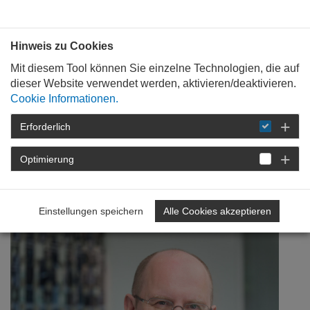
Bauen mit
Plan
:
die
architekten
.org
Hinweis zu Cookies
Mit diesem Tool können Sie einzelne Technologien, die auf
dieser Website verwendet werden, aktivieren/deaktivieren.
Cookie Informationen.
Erforderlich
STARTSEITE
NEWSROOM
DETAIL
Optimierung
16. April 2014
Mehr Mitte, bitte!
Einstellungen speichern
Alle Cookies akzeptieren