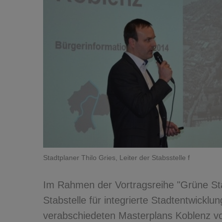
Stadtplaner Thilo Gries, Leiter der Stabsstelle f
Im Rahmen der Vortragsreihe "Grüne Stad
Stabstelle für integrierte Stadtentwic
verabschiedeten Masterplans Koblenz vo