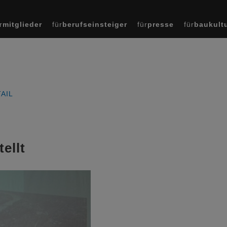
r
mitglieder
für
berufseinsteiger
für
presse
für
baukult
AIL
ellt