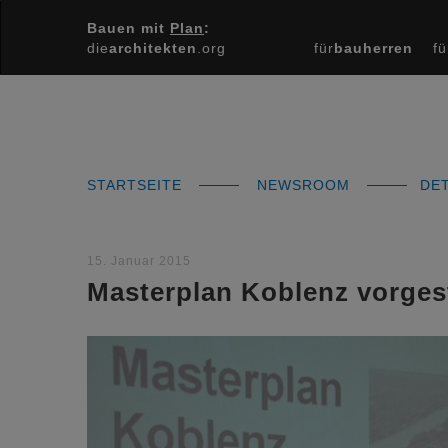
Bauen mit
Plan
:
die
architekten
.org
für
bauherren
fü
STARTSEITE
NEWSROOM
DET
15. Januar 2015
Masterplan Koblenz vorgest